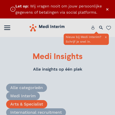
Let op:
Wij vragen nooit om jouw persoonlijke
×
gegevens of betalingen via social platforms.
Menu openen
Home
Zoeken 
Favo
Nieuw bij Medi Interim?
x
Schrijf je snel in.
Medi Insights
Alle insights op één plek
Alle categorieën
Medi Interim
Arts & Specialist
International recruitment