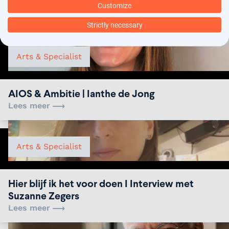
Dit moet je weten over: infectieziekten
Customize
Lees meer
Strictly necessary
Arts & Specialist
AIOS & Ambitie | Ianthe de Jong
Lees meer
Arts & Specialist
Hier blijf ik het voor doen I Interview met
Suzanne Zegers
Lees meer