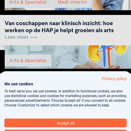
Arts & Specialist
Medi Interim
Van coschappen naar klinisch inzicht: hoe
werken op de HAP je helpt groeien als arts
Lees meer
Arts & Specialist
Privacy policy
Hier blijf ik het voor doen | Sajjad Rahnama'i
We use cookies
Lees meer
To best serve you, we use cookies. In addition to functional cookies, we also
use statistical cookies and cookies for marketing purposes, such as providing
personalized advertisements. Choose 'Accept all' if you consent to all cookies.
Choose 'Customize' to select which cookies we are allowed to keep.
Arts & Specialist
Accept all