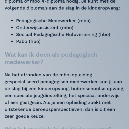
diploma of mbo 4-diploma nodig. Je kunt met de
volgende diploma’s aan de slag in de kinderopvang:
Pedagogische Medewerker (mbo)
Onderwijsassistent (mbo)
Sociaal Pedagogische Hulpverlening (hbo)
Pabo (hbo)
Wat kan ik doen als pedagogisch
medewerker?
Na het afronden van de mbo-opleiding
gespecialiseerd pedagogisch medewerker kun jij aan
de slag bij een kinderopvang, buitenschoolse opvang,
een speciale jeugdinstelling, het speciaal onderwijs
of een gastgezin. Als je een opleiding zoekt met
uitstekende beroepsperspectieven, dan is dit een
zeer goede keuze.