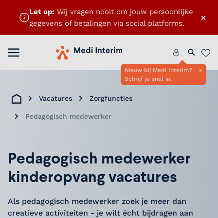
Let op:
Wij vragen nooit om jouw persoonlijke
×
gegevens of betalingen via social platforms.
ten
Menu openen
Home
Zoeken 
Favo
Nieuw bij Medi Interim?
x
Schrijf je snel in.
Vacatures
Zorgfuncties
Home
Pedagogisch medewerker
Pedagogisch medewerker
kinderopvang vacatures
Als pedagogisch medewerker zoek je meer dan
creatieve activiteiten - je wilt écht bijdragen aan