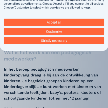
personalized advertisements. Choose 'Accept all' if you consent to all cookies.
Choose 'Customize' to select which cookies we are allowed to keep.
Accept all
Veelgestelde vragen over onze
(parttime) vacatures medewerker
Customize
kinderopvang
Strictly necessary
Wat is het werk van een pedagogisch
medewerker?
In het beroep pedagogisch medewerker
kinderopvang draag je bij aan de ontwikkeling van
kinderen. Je begeleidt groepen kinderen op een
kinderdagverblijf. Je kunt werken met kinderen van
verschillende leeftijden: baby's, peuters, kleuters of
schoolgaande kinderen tot en met 12 jaar zijn.