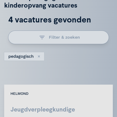
kinderopvang vacatures
4 vacatures gevonden
Filter & zoeken
pedagogisch
Verwijder
HELMOND
Jeugdverpleegkundige