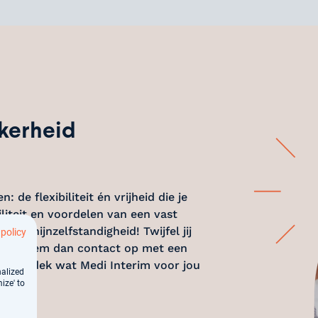
ekerheid
 de flexibiliteit én vrijheid die je
liteit en voordelen van een vast
 schijnzelfstandigheid! Twijfel jij
 policy
matie? Neem dan contact op met een
ek. Ontdek wat Medi Interim voor jou
nalized
ize' to