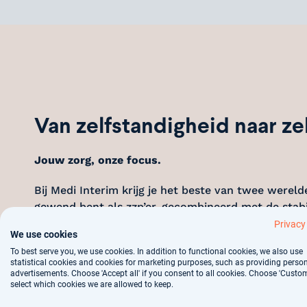
Van zelfstandigheid naar z
Jouw zorg, onze focus.
Bij Medi Interim krijg je het beste van twee werelden:
gewend bent als zzp’er, gecombineerd met de stabi
dienstverband. Geen zorgen meer over de Wet DBA of
Privacy
We use cookies
over jouw positie als zzp'er of wil je meer infor
To best serve you, we use cookies. In addition to functional cookies, we also use
van onze expert voor een vrijblijvend adviesgespr
statistical cookies and cookies for marketing purposes, such as providing perso
kan betekenen.
advertisements. Choose 'Accept all' if you consent to all cookies. Choose 'Custom
select which cookies we are allowed to keep.