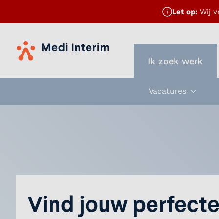
Let op:
Wij v
Home
Ik zoek werk
Vacatures
Subme
Vind jouw perfecte