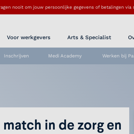
ragen nooit om jouw persoonlijke gegevens of betalingen via s
Voor werkgevers
Arts & Specialist
Ov
Inschrijven
Medi Academy
Werken bij Pa
nu openen
 match in de zorg en