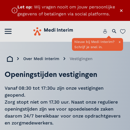
Let op:
Wij vragen nooit om jouw persoonlijke
×
gegevens of betalingen via social platforms.
Menu openen
Home
Zoeken 
Favo
Nieuw bij Medi Interim?
x
Schrijf je snel in.
Over Medi Interim
Vestigingen
Home
Openingstijden vestigingen
Vanaf 08:30 tot 17:30u zijn onze vestigingen
geopend.
Zorg stopt niet om 17.30 uur. Naast onze reguliere
openingstijden zijn we voor spoedeisende zaken
daarom 24/7 bereikbaar voor onze opdrachtgevers
en zorgmedewerkers.