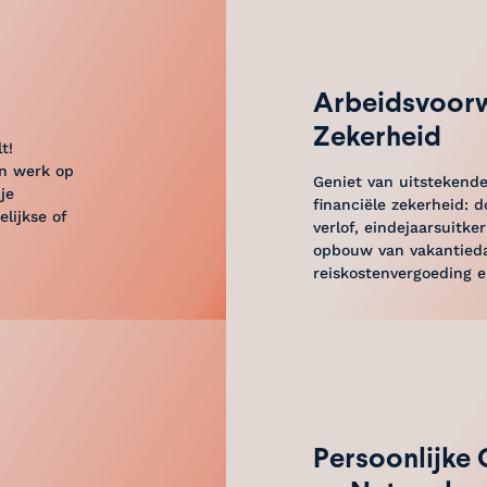
Arbeidsvoor
Zekerheid
t!
en werk op
Geniet van uitstekende
je
financiële zekerheid: d
lijkse of
verlof, eindejaarsuitk
opbouw van vakantied
reiskostenvergoeding e
Persoonlijke