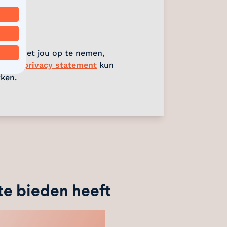
act met jou op te nemen,
In ons
privacy statement
kun
rken.
te bieden heeft