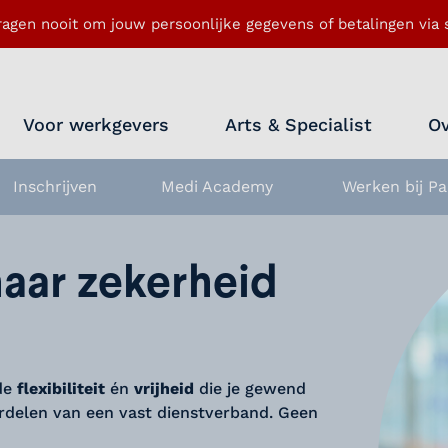
ragen nooit om jouw persoonlijke gegevens of betalingen via s
Voor werkgevers
Arts & Specialist
Ov
Inschrijven
Medi Academy
Werken bij Pa
nu openen
naar zekerheid
 de
flexibiliteit
én
vrijheid
die je gewend
ordelen van een vast dienstverband. Geen