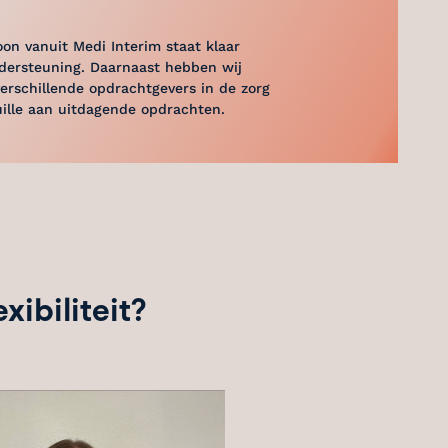
on vanuit Medi Interim staat klaar
ndersteuning. Daarnaast hebben wij
erschillende opdrachtgevers in de zorg
ille aan uitdagende opdrachten.
xibiliteit?