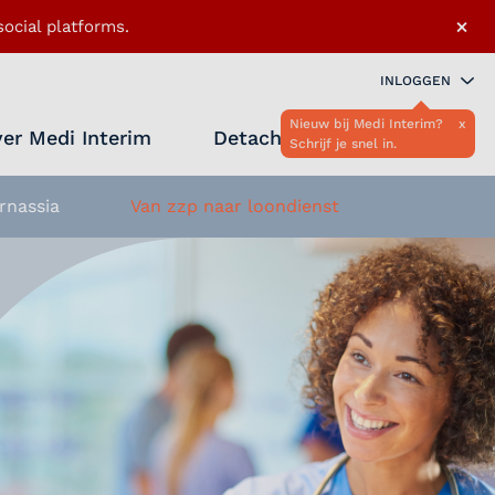
×
ocial platforms.
INLOGGEN
Nieuw bij Medi Interim?
x
er Medi Interim
Detacheren
Schrijf je snel in.
Zoeken 
Favo
rnassia
Van zzp naar loondienst