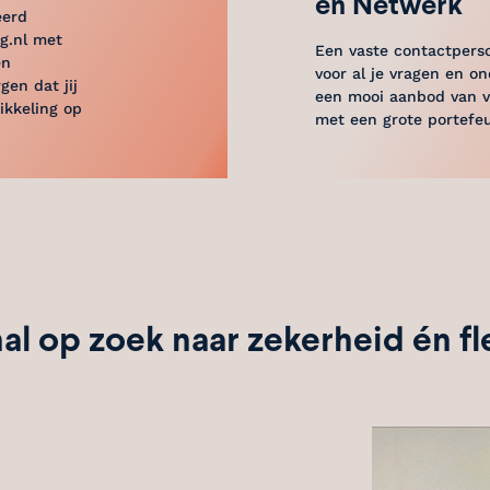
en Netwerk
eerd
g.nl met
Een vaste contactperso
en
voor al je vragen en o
gen dat jij
een mooi aanbod van v
ikkeling op
met een grote portefeu
nal op zoek naar zekerheid én fle