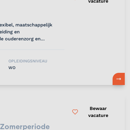
vacature
lexibel, maatschappelijk
eiding en
de ouderenzorg en
OPLEIDINGSNIVEAU
WO
Bewaar
vacature
 Zomerperiode