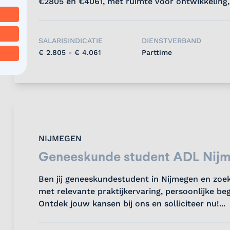
€2805 en €4061, met ruimte voor ontwikkeling
werk-privébalans....
SALARISINDICATIE
DIENSTVERBAND
€ 2.805 - € 4.061
Parttime
NIJMEGEN
Geneeskunde student ADL Nij
Ben jij geneeskundestudent in Nijmegen en zoek 
met relevante praktijkervaring, persoonlijke beg
Ontdek jouw kansen bij ons en solliciteer nu!...