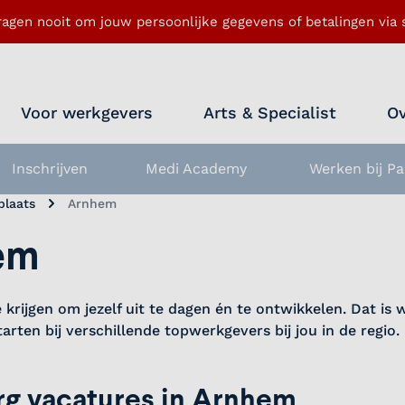
ragen nooit om jouw persoonlijke gegevens of betalingen via s
Voor werkgevers
Arts & Specialist
Ov
Inschrijven
Medi Academy
Werken bij Pa
nu openen
plaats
Arnhem
em
e krijgen om jezelf uit te dagen én te ontwikkelen. Dat is
arten bij verschillende topwerkgevers bij jou in de regio.
org vacatures in Arnhem