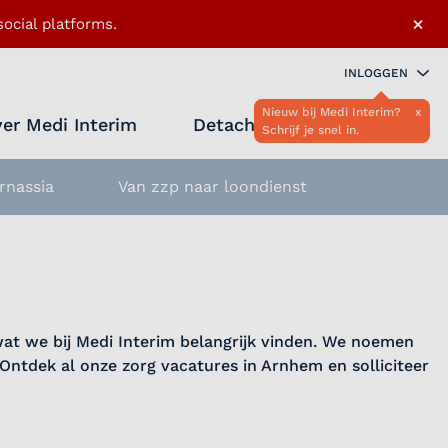
×
ocial platforms.
INLOGGEN
Nieuw bij Medi Interim?
x
er Medi Interim
Detacheren
Schrijf je snel in.
Zoeken 
Favo
rnassia
Van zzp naar loondienst
 wat we bij Medi Interim belangrijk vinden. We noemen
 Ontdek al onze zorg vacatures in Arnhem en solliciteer