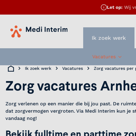
Let op:
Wij v
Home
Ik zoek werk
Vacatures
Subme
Ik zoek werk
Vacatures
Zorg vacatures per 
Home
Zorg vacatures Arnh
Zorg verlenen op een manier die bij jou past. De ruimt
dat zorgvermogen vergroten. Via Medi Interim kun je st
vandaag nog!
Bekijk fulltime en parttime z