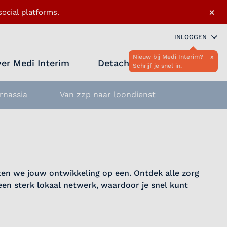
×
ocial platforms.
INLOGGEN
Nieuw bij Medi Interim?
x
er Medi Interim
Detacheren
Schrijf je snel in.
Zoeken 
Favo
rnassia
Van zzp naar loondienst
etten we jouw ontwikkeling op een. Ontdek alle zorg
en sterk lokaal netwerk, waardoor je snel kunt