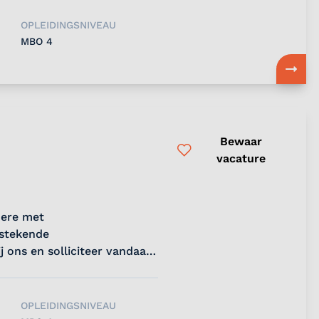
OPLEIDINGSNIVEAU
MBO 4
Bewaar
vacature
mere met
tstekende
ons en solliciteer vandaag
OPLEIDINGSNIVEAU