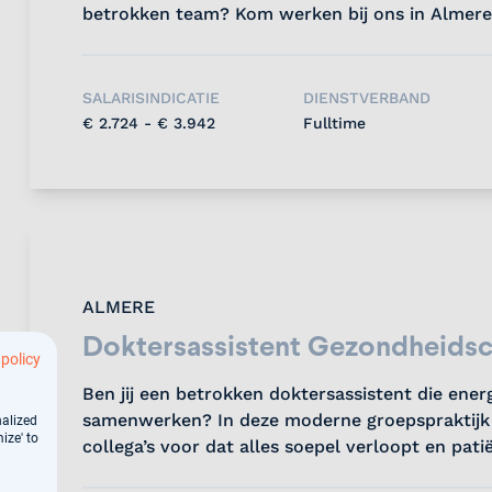
betrokken team? Kom werken bij ons in Almere! S
SALARISINDICATIE
DIENSTVERBAND
€ 2.724 - € 3.942
Fulltime
ALMERE
Doktersassistent Gezondheids
 policy
Ben jij een betrokken doktersassistent die energ
samenwerken? In deze moderne groepspraktijk z
nalized
ize' to
collega’s voor dat alles soepel verloopt en pat
ontvangen....