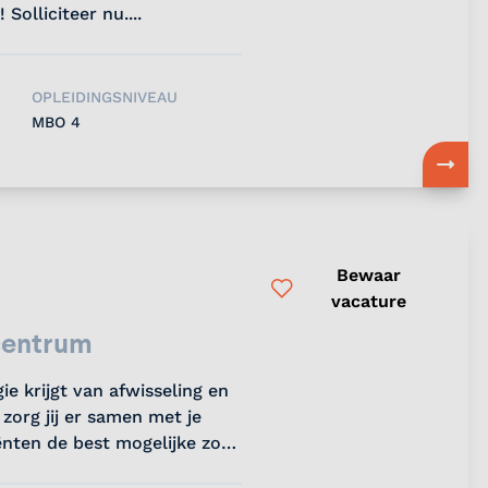
olliciteer nu....
OPLEIDINGSNIVEAU
MBO 4
Bewaar
vacature
centrum
ie krijgt van afwisseling en
org jij er samen met je
iënten de best mogelijke zorg