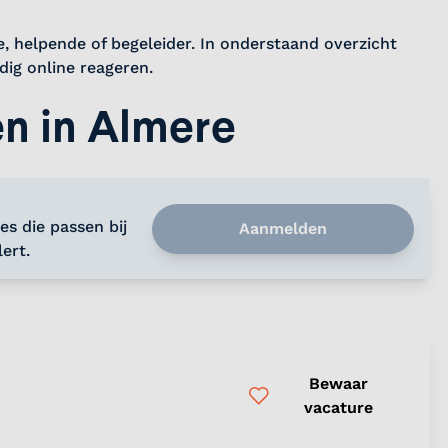
e, helpende of begeleider. In onderstaand overzicht
udig online reageren.
en in Almere
es die passen bij
Aanmelden
ert.
Bewaar
vacature