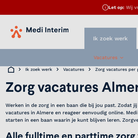
Let op:
Wij v
Home
Ik zoek werk
Vacatures
Subme
Ik zoek werk
Vacatures
Zorg vacatures per 
Home
Zorg vacatures Alme
Werken in de zorg in een baan die bij jou past. Zodat j
vacatures in Almere en reageer eenvoudig online. Medi 
starten in een baan waarin je kunt blijven leren. Zo
Alle fulltime en parttime zorg