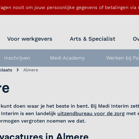
ragen nooit om jouw persoonlijke gegevens of betalingen via s
Voor werkgevers
Arts & Specialist
Ov
Inschrijven
Medi Academy
Werken bij Pa
nu openen
plaats
Almere
re
ij kunt doen waar je het beste in bent. Bij Medi Interim z
Interim is een landelijk
uitzendbureau voor de zorg
met e
rgvermogen vergroten noemen we dat.
 vacatures in Almere