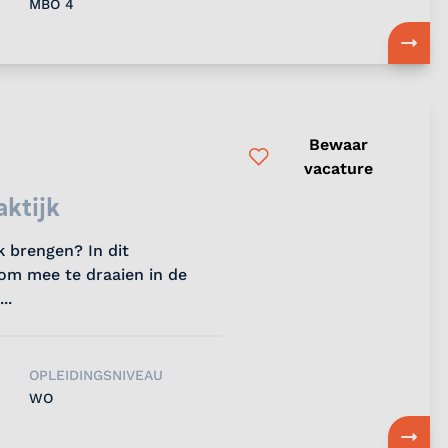
MBO 4
Bewaar
vacature
aktijk
jk brengen? In dit
 om mee te draaien in de
..
OPLEIDINGSNIVEAU
WO