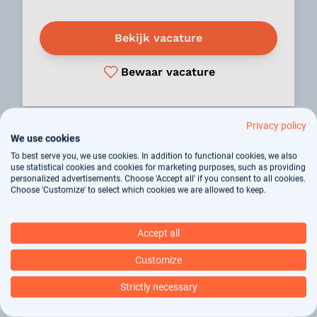
Bekijk vacature
Bewaar vacature
Privacy policy
We use cookies
WAALWIJK
To best serve you, we use cookies. In addition to functional cookies, we also
use statistical cookies and cookies for marketing purposes, such as providing
personalized advertisements. Choose 'Accept all' if you consent to all cookies.
Arts Eerstelijnszorg
Choose 'Customize' to select which cookies we are allowed to keep.
Vluchtelingenzorg
Accept all
Wil jij in Waalwijk eerstelijnszorg bieden
aan kwetsbare vluchtelingen, met
Customize
flexibele uren, professionele autonomie en
Strictly necessary
zichtbare maatschappelijke impact?
Ontdek deze unieke kans en solliciteer