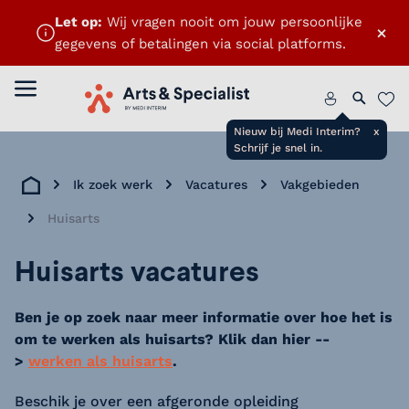
Let op:
Wij vragen nooit om jouw persoonlijke
×
gegevens of betalingen via social platforms.
ten
Menu openen
Home
Zoeken 
Favo
Nieuw bij Medi Interim?
x
Schrijf je snel in.
Ik zoek werk
Vacatures
Vakgebieden
Home
Huisarts
Huisarts vacatures
Ben je op zoek naar meer informatie over hoe het is
om te werken als huisarts? Klik dan hier --
>
werken als huisarts
.
Beschik je over een afgeronde opleiding