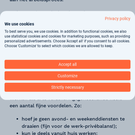
Je baseert je oordeel onder andere op
Privacy policy
(medische) verslagen die de sociaal medisch
We use cookies
verpleegkundige opstelt. Ook hou je spreekuren,
To best serve you, we use cookies. In addition to functional cookies, we also
waarin je zelf een beeld vormt van de klant. In je
use statistical cookies and cookies for marketing purposes, such as providing
oordeel hou je rekening met de individuele
personalized advertisements. Choose 'Accept all' if you consent to all cookies.
Choose 'Customize' to select which cookies we are allowed to keep.
(medische) situatie, sociale context en wettelijke
kaders. Je uiteindelijke advies is dan ook een
sociaal-medisch oordeel.
Accept all
Wat zijn de voordelen van werken als
Customize
arts verzekeringsgeneeskunde?
Strictly necessary
Werken als arts verzekeringsgeneeskunde heeft
een aantal fijne voordelen. Zo:
hoef je geen avond- en weekenddiensten te
draaien (fijn voor de werk-privébalans!);
kun je deels vanuit huis werken;