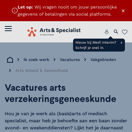
Let op:
Wij vragen nooit om jouw persoonlijke
×
gegevens of betalingen via social platforms.
ten
Menu openen
Home
Zoeken 
Favo
Nieuw bij Medi Interim?
x
Schrijf je snel in.
Ik zoek werk
Vacatures
Vakgebieden
Home
Arts Arbeid & Gezondheid
Vacatures arts
verzekeringsgeneeskunde
Hou je van je werk als (basis)arts of medisch
specialist, maar heb je behoefte aan een baan zonder
avond- en weekenddiensten? Lijkt het je daarnaast