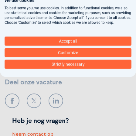
We use cookies
To best serve you, we use cookies. In addition to functional cookies, we also
Jouw gegevens worden gebruikt voor
use statistical cookies and cookies for marketing purposes, such as providing
personalized advertisements. Choose 'Accept all' if you consent to all cookies.
arbeidsbemiddeling, dit vindt deels geautomatiseerd
Choose 'Customize' to select which cookies we are allowed to keep.
plaats. In ons
privacy statement
kun je nalezen hoe
wij jouw gegevens verwerken.
Accept all
Customize
Verstuur
Strictly necessary
Deel onze vacature
Facebook
Twitter
LinkedIn
Heb je nog vragen?
Neem contact op