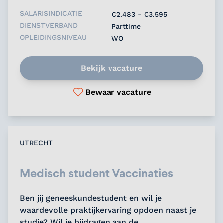
opdracht....
SALARISINDICATIE
€2.483 - €3.595
DIENSTVERBAND
Parttime
OPLEIDINGSNIVEAU
WO
Bekijk vacature
Bewaar vacature
UTRECHT
Medisch student Vaccinaties
Ben jij geneeskundestudent en wil je
waardevolle praktijkervaring opdoen naast je
studie? Wil je bijdragen aan de