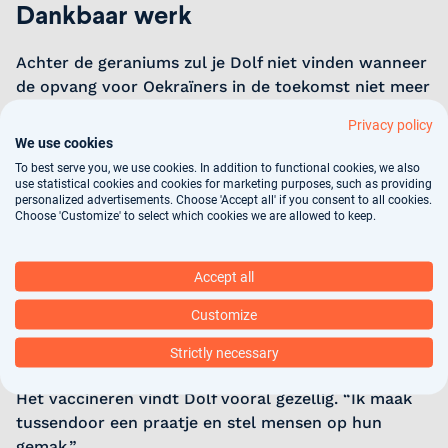
Dankbaar werk
Achter de geraniums zul je Dolf niet vinden wanneer
de opvang voor Oekraïners in de toekomst niet meer
nodig is. Hij is ook werkzaam als
vaccinatiearts
,
Privacy policy
SCEN-arts (2e arts bij euthanasie) en biedt een
We use cookies
aantal weekenden per jaar palliatieve zorg. “Het
To best serve you, we use cookies. In addition to functional cookies, we also
trekt me mensen in de laatste fase van hun leven te
use statistical cookies and cookies for marketing purposes, such as providing
personalized advertisements. Choose 'Accept all' if you consent to all cookies.
begeleiden en te streven naar zo veel mogelijk
Choose 'Customize' to select which cookies we are allowed to keep.
comfort. Als SCEN-arts is het supermooi dat je echt
in gesprek gaat. Deze mensen vinden het ontzettend
Accept all
fijn dat ik een luisterend oor bied. Dat is echt een
opluchting voor ze. Zo probeer ik die laatste fase
Customize
wat draaglijker te maken. Ik doe dat met plezier, hoe
gek het misschien klinkt. Het geeft echt voldoening
Strictly necessary
en is dankbaar werk waar ik extra energie van krijg.”
Het vaccineren vindt Dolf vooral gezellig. “Ik maak
tussendoor een praatje en stel mensen op hun
gemak.”