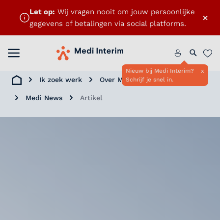
Let op:
Wij vragen nooit om jouw persoonlijke
×
gegevens of betalingen via social platforms.
Menu openen
Home
Zoeken 
Favo
Nieuw bij Medi Interim?
x
Ik zoek werk
Over Medi Interim
Schrijf je snel in.
Home
Medi News
Artikel