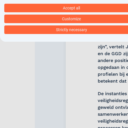
van een job b
Accept all
Oekraïne heef
Customize
Netherlands, 
loopt door. “
Strictly necessary
de weer gewe
vaccinatieloca
zijn”, vertelt
en de GGD zij
andere positi
opgedaan in c
profielen bij
betekent dat 
De instanties
veiligheidsre
geweld ontvlu
samenwerken, 
veiligheidsreg
processen ken