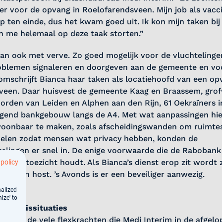
r voor de opvang in Roelofarendsveen. Mijn job als vacc
ep ten einde, dus het kwam goed uit. Ik kon mijn taken bi
n me helemaal op deze taak storten.”
an ook met verve. Zo goed mogelijk voor de vluchtelinge
oblemen signaleren en doorgeven aan de gemeente en voo
mschrijft Bianca haar taken als locatiehoofd van een opv
veen. Daar huisvest de gemeente Kaag en Braassem, gro
orden van Leiden en Alphen aan den Rijn, 61 Oekraïners i
 ogend bankgebouw langs de A4. Met wat aanpassingen hi
oonbaar te maken, zoals afscheidingswanden om ruimtes
delen zodat mensen wat privacy hebben, konden de
elingen er snel in. De enige voorwaarde die de Rabobank
 iemand toezicht houdt. Als Bianca’s dienst erop zit wordt 
 policy
oor een host. ’s Avonds is er een beveiliger aanwezig.
nalized
ize' to
 in crisissituaties
én van de vele flexkrachten die Medi Interim in de afgel