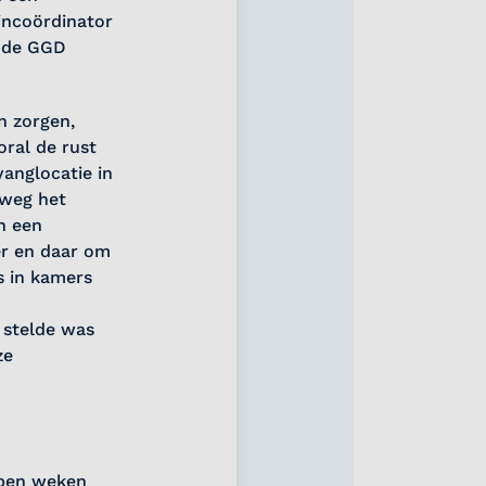
incoördinator
j de GGD
n zorgen,
ral de rust
anglocatie in
fweg het
n een
er en daar om
 in kamers
 stelde was
ze
open weken