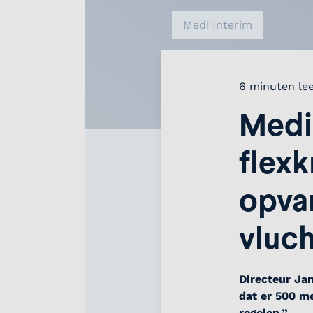
Medi Interim
6 minuten lee
Medi 
flex
opva
vluch
Directeur Jan
dat er 500 m
regelen.”