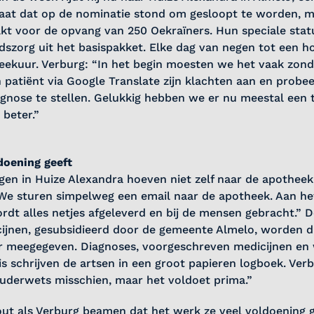
aat dat op de nominatie stond om gesloopt te worden, maa
kt voor de opvang van 250 Oekraïners. Hun speciale stat
szorg uit het basispakket. Elke dag van negen tot een h
eekuur. Verburg: “In het begin moesten we het vaak zond
 patiënt via Google Translate zijn klachten aan en probee
gnose te stellen. Gelukkig hebben we er nu meestal een to
 beter.”
doening geeft
gen in Huize Alexandra hoeven niet zelf naar de apotheek
“We sturen simpelweg een email naar de apotheek. Aan he
dt alles netjes afgeleverd en bij de mensen gebracht.” D
ijnen, gesubsidieerd door de gemeente Almelo, worden di
r meegegeven. Diagnoses, voorgeschreven medicijnen en 
is schrijven de artsen in een groot papieren logboek. Verb
ouderwets misschien, maar het voldoet prima.”
t als Verburg beamen dat het werk ze veel voldoening ge