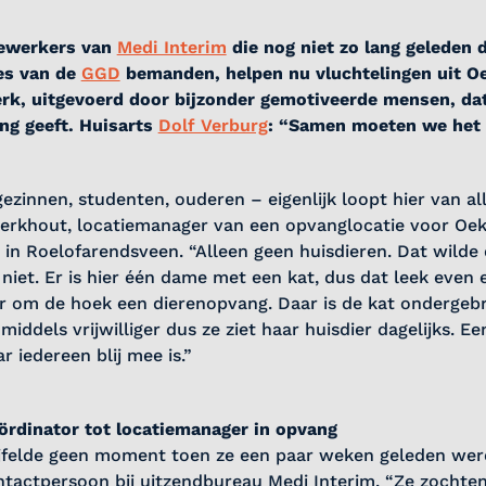
dewerkers van
Medi Interim
die nog niet zo lang geleden 
ies van de
GGD
bemanden, helpen nu vluchtelingen uit Oe
erk, uitgevoerd door bijzonder gemotiveerde mensen, da
ng geeft. Huisarts
Dolf Verburg
: “Samen moeten we het
zinnen, studenten, ouderen – eigenlijk loopt hier van all
Berkhout, locatiemanager van een opvanglocatie voor Oek
 in Roelofarendsveen. “Alleen geen huisdieren. Dat wilde
niet. Er is hier één dame met een kat, dus dat leek even
er om de hoek een dierenopvang. Daar is de kat ondergeb
middels vrijwilliger dus ze ziet haar huisdier dagelijks. E
r iedereen blij mee is.”
ördinator tot locatiemanager in opvang
jfelde geen moment toen ze een paar weken geleden wer
ntactpersoon bij uitzendbureau Medi Interim. “Ze zochte