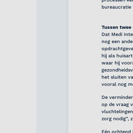
bureaucratie 
Tussen twee 
Dat Medi Inte
nog een ande
opdrachtgever
hij als huisa
waar hij voo
gezondheidsv
het sluiten v
vooral nog m
De verminder
op de vraag v
vluchtelinge
zorg nodig”, z
Eén ochtend i