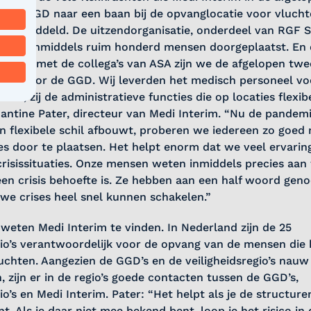
ij de GGD naar een baan bij de opvanglocatie voor vlucht
t bemiddeld. De uitzendorganisatie, onderdeel van RGF S
heeft inmiddels ruim honderd mensen doorgeplaatst. En d
Samen met de collega’s van ASA zijn we de afgelopen twee
est voor de GGD.
Wij leverden het medisch personeel vo
ties, zij de administratieve functies die op locaties flexib
 Jantine Pater, directeur van Medi Interim
. “Nu de pandemie
n flexibele schil afbouwt, proberen we iedereen zo goed 
es door te plaatsen. Het helpt enorm dat we veel ervari
risissituaties. Onze mensen weten inmiddels precies aan
 een crisis behoefte is. Ze hebben aan een half woord geno
we crises heel snel kunnen schakelen.”
 weten Medi Interim te vinden. In Nederland zijn de 25
gio’s verantwoordelijk voor de opvang van de mensen die
chten. Aangezien de GGD’s en de veiligheidsregio’s nauw
zijn er in de regio’s goede contacten tussen de GGD’s,
io’s en Medi Interim. Pater: “Het helpt als je de structure
t. Als je daar niet mee bekend bent, loop je het risico in 