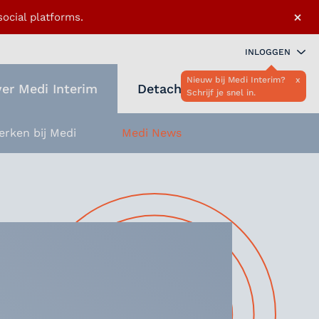
×
ocial platforms.
INLOGGEN
Nieuw bij Medi Interim?
x
er Medi Interim
Detacheren
Schrijf je snel in.
Zoeken 
Favo
erken bij Medi
Medi News
openen