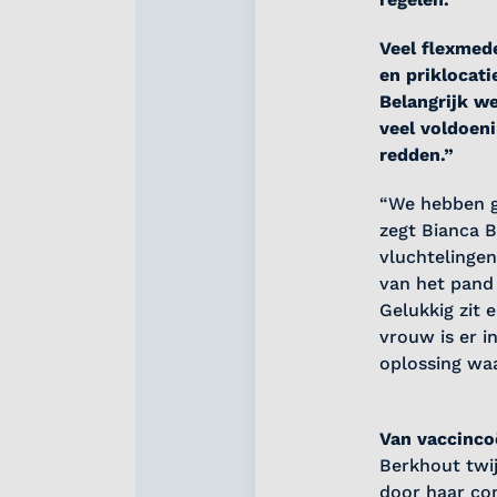
Veel flexme
en priklocat
Belangrijk w
veel voldoeni
redden.”
“We hebben ge
zegt Bianca 
vluchtelingen
van het pand 
Gelukkig zit 
vrouw is er in
oplossing waa
Van vaccinco
Berkhout twi
door haar co