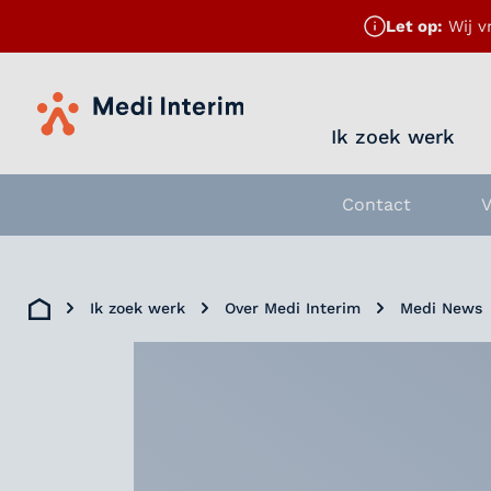
Let op:
Wij v
Home
Ik zoek werk
Contact
V
Ik zoek werk
Over Medi Interim
Medi News
Home