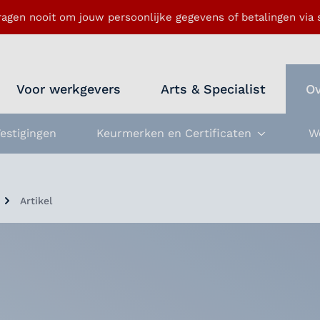
ragen nooit om jouw persoonlijke gegevens of betalingen via s
Voor werkgevers
Arts & Specialist
Ov
estigingen
Keurmerken en Certificaten
W
Submenu 
Artikel