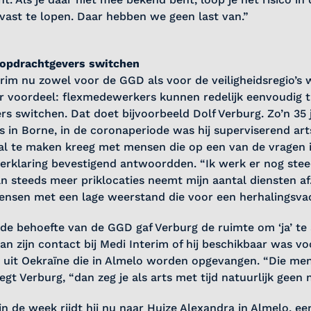
vast te lopen. Daar hebben we geen last van.”
opdrachtgevers switchen
rim nu zowel voor de GGD als voor de veiligheidsregio’s w
r voordeel: flexmedewerkers kunnen redelijk eenvoudig t
s switchen. Dat doet bijvoorbeeld Dolf Verburg. Zo’n 35 
rts in Borne, in de coronaperiode was hij superviserend ar
ral te maken kreeg met mensen die op een van de vragen 
erklaring bevestigend antwoordden. “Ik werk er nog ste
an steeds meer priklocaties neemt mijn aantal diensten af
ensen met een lage weerstand die voor een herhalingsva
de behoefte van de GGD gaf Verburg de ruimte om ‘ja’ t
an zijn contact bij Medi Interim of hij beschikbaar was vo
n uit Oekraïne die in Almelo worden opgevangen. “Die m
egt Verburg, “dan zeg je als arts met tijd natuurlijk geen 
n de week rijdt hij nu naar Huize Alexandra in Almelo, e