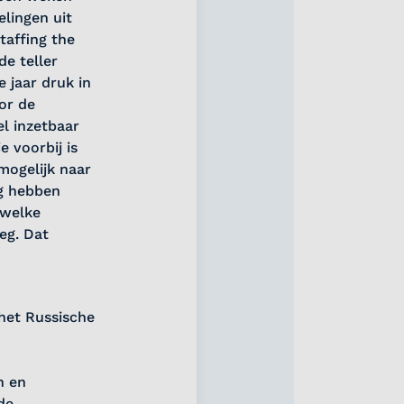
elingen uit
taffing the
e teller
 jaar druk in
or de
el inzetbaar
 voorbij is
mogelijk naar
ng hebben
 welke
eg. Dat
 het Russische
n en
de