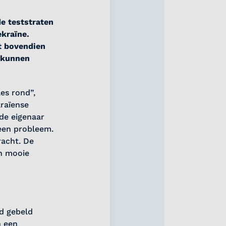
de teststraten
kraïne.
t bovendien
 kunnen
es rond”,
raïense
 de eigenaar
 een probleem.
racht. De
en mooie
d gebeld
n een