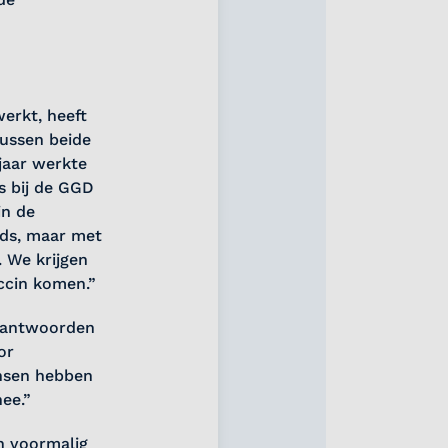
erkt, heeft
ussen beide
jaar werkte
ts bij de GGD
in de
eds, maar met
. We krijgen
ccin komen.”
e antwoorden
or
ensen hebben
nee.”
en voormalig