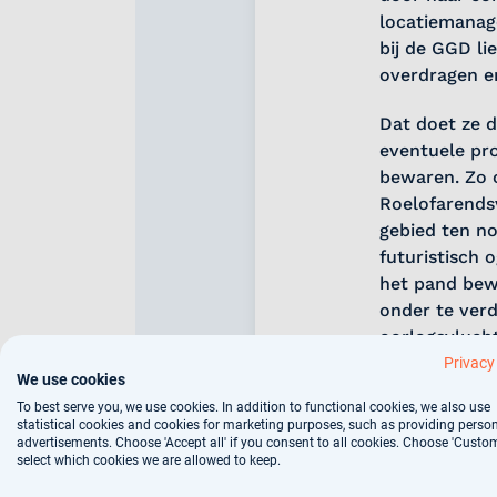
locatiemanage
bij de GGD li
overdragen e
Dat doet ze d
eventuele pr
bewaren. Zo o
Roelofarends
gebied ten no
futuristisch
het pand bew
onder te ver
oorlogsvlucht
dat er altijd
Privacy
We use cookies
afgewisseld d
To best serve you, we use cookies. In addition to functional cookies, we also use
statistical cookies and cookies for marketing purposes, such as providing perso
advertisements. Choose 'Accept all' if you consent to all cookies. Choose 'Custom
select which cookies we are allowed to keep.
Veel ervaring
Berkhout is é