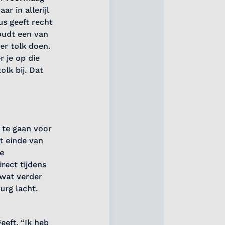
r in allerijl
us geeft recht
oudt een van
er tolk doen.
r je op die
lk bij. Dat
 te gaan voor
t einde van
e
rect tijdens
wat verder
urg lacht.
eft. “Ik heb