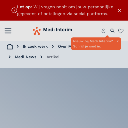
Let op:
Wij vragen nooit om jouw persoonlijke
×
gegevens of betalingen via social platforms.
Menu openen
Home
Zoeken 
Favo
Nieuw bij Medi Interim?
x
Ik zoek werk
Over Medi Interim
Schrijf je snel in.
Home
Medi News
Artikel