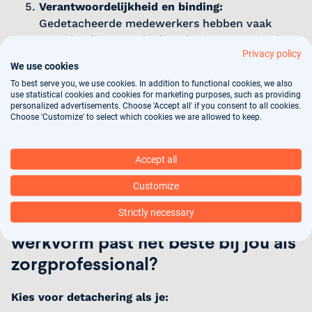
Verantwoordelijkheid en binding:
Gedetacheerde medewerkers hebben vaak
meer binding met de detacheringsorganisatie
Privacy policy
en kunnen meerdere opdrachten uitvoeren via
We use cookies
dezelfde werkgever. Uitzendkrachten zijn juist
To best serve you, we use cookies. In addition to functional cookies, we also
meer gericht op tijdelijke opdrachten en
use statistical cookies and cookies for marketing purposes, such as providing
hebben minder binding met het
uitzendbureau
.
personalized advertisements. Choose 'Accept all' if you consent to all cookies.
Choose 'Customize' to select which cookies we are allowed to keep.
Kortom: Kies je voor zekerheid en goede
voorwaarden? Dan is detachering iets voor jou. Wil
Accept all
je liever flexibel zijn en korte opdrachten doen? Ga
Customize
dan voor uitzenden.
Strictly necessary
Detacheren of uitzenden: welke
werkvorm past het beste bij jou als
zorgprofessional?
Kies voor detachering als je: