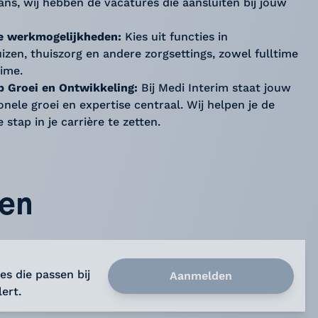
ans, wij hebben de vacatures die aansluiten bij jouw
le werkmogelijkheden:
Kies uit functies in
izen, thuiszorg en andere zorgsettings, zowel fulltime
time.
p Groei en Ontwikkeling:
Bij Medi Interim staat jouw
onele groei en expertise centraal. Wij helpen je de
 stap in je carrière te zetten.
den
es die passen bij
Aanmelden
ert.