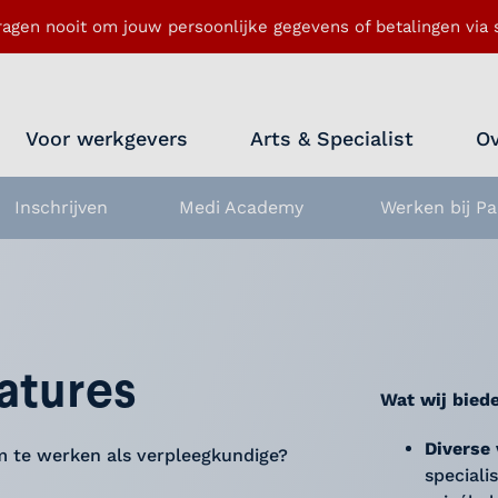
ragen nooit om jouw persoonlijke gegevens of betalingen via s
Voor werkgevers
Arts & Specialist
Ov
Inschrijven
Medi Academy
Werken bij Pa
nu openen
atures
Wat wij bied
Diverse
m te werken als verpleegkundige?
speciali