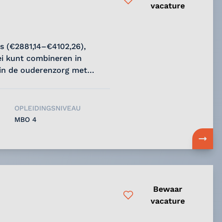
vacature
is (€2881,14–€4102,26),
ei kunt combineren in
 in de ouderenzorg met
OPLEIDINGSNIVEAU
MBO 4
Bewaar
vacature