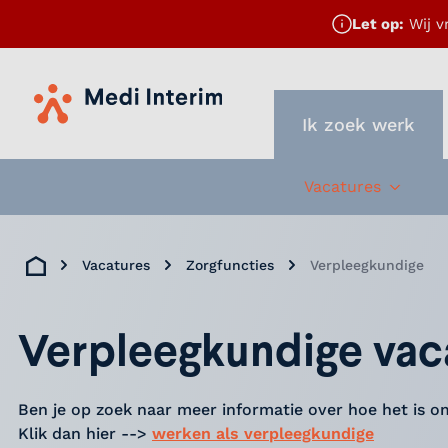
Let op:
Wij v
Home
Ik zoek werk
Vacatures
Subme
Vacatures
Zorgfuncties
Verpleegkundige
Home
Verpleegkundige vac
Ben je op zoek naar meer informatie over hoe het is o
Klik dan hier -->
werken als verpleegkundige