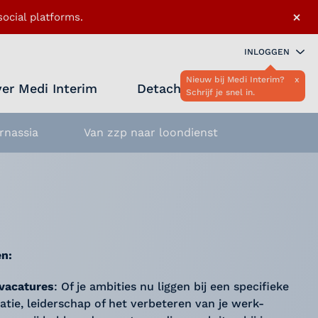
×
ocial platforms.
INLOGGEN
Nieuw bij Medi Interim?
x
er Medi Interim
Detacheren
Schrijf je snel in.
Zoeken 
Favo
rnassia
Van zzp naar loondienst
en:
 vacatures
: Of je ambities nu liggen bij een specifieke
satie, leiderschap of het verbeteren van je werk-