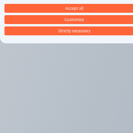
vandaag
Accept all
afgelopen week
afgelopen twee weken
Customize
afgelopen maand
Strictly necessary
alles