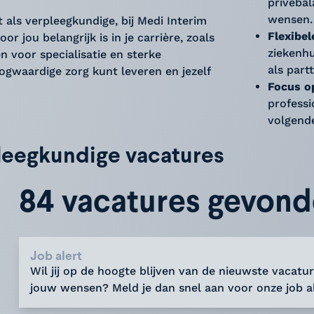
privébal
wensen.
t als verpleegkundige, bij Medi Interim
Flexibe
or jou belangrijk is in je carrière, zoals
ziekenhu
 voor specialisatie en sterke
als part
gwaardige zorg kunt leveren en jezelf
Focus o
professi
volgende
pleegkundige vacatures
84 vacatures gevon
Job alert
Wil jij op de hoogte blijven van de nieuwste vacatur
jouw wensen? Meld je dan snel aan voor onze job al