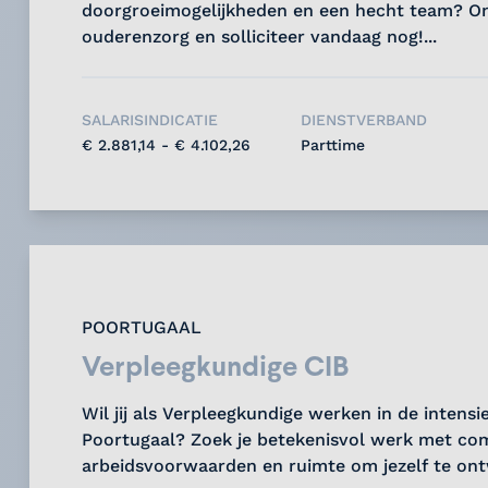
doorgroeimogelijkheden en een hecht team? O
ouderenzorg en solliciteer vandaag nog!...
SALARISINDICATIE
DIENSTVERBAND
€ 2.881,14 - € 4.102,26
Parttime
POORTUGAAL
Verpleegkundige CIB
Wil jij als Verpleegkundige werken in de intensi
Poortugaal? Zoek je betekenisvol werk met com
arbeidsvoorwaarden en ruimte om jezelf te ontw