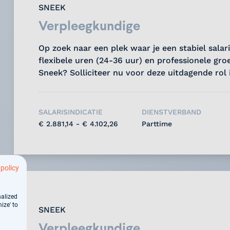
SNEEK
Verpleegkundige
Op zoek naar een plek waar je een stabiel salar
flexibele uren (24-36 uur) en professionele gro
Sneek? Solliciteer nu voor deze uitdagende rol
uitzicht op vast contract!...
SALARISINDICATIE
DIENSTVERBAND
€ 2.881,14 - € 4.102,26
Parttime
 policy
nalized
ize' to
SNEEK
Verpleegkundige