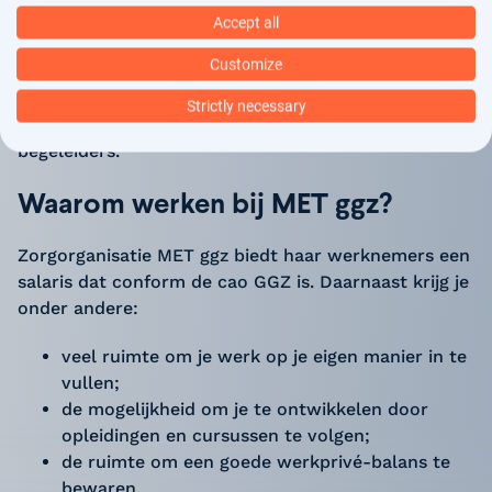
maatschappij. Bij de Limburgse zorgorganisatie MET
Accept all
ggz ga je werken met mensen met uiteenlopende
Customize
psychische klachten. Je werkt altijd samen met
andere zorgprofessionals. Bij MET ggz werken onder
Strictly necessary
andere gz psychologen, verpleegkundigen en
begeleiders.
Waarom werken bij MET ggz?
Zorgorganisatie MET ggz biedt haar werknemers een
salaris dat conform de cao GGZ is. Daarnaast krijg je
onder andere:
veel ruimte om je werk op je eigen manier in te
vullen;
de mogelijkheid om je te ontwikkelen door
opleidingen en cursussen te volgen;
de ruimte om een goede werkprivé-balans te
bewaren.