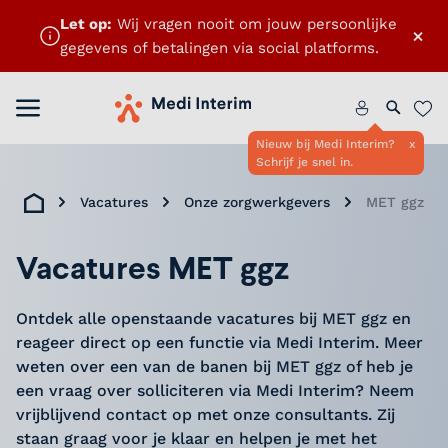
Let op:
Wij vragen nooit om jouw persoonlijke
×
gegevens of betalingen via social platforms.
ten
Menu openen
Home
Zoeken 
Favo
Nieuw bij Medi Interim?
x
Schrijf je snel in.
Vacatures
Onze zorgwerkgevers
MET ggz
Home
Vacatures MET ggz
Ontdek alle openstaande vacatures bij MET ggz en
reageer direct op een functie via Medi Interim. Meer
weten over een van de banen bij MET ggz of heb je
een vraag over solliciteren via Medi Interim? Neem
vrijblijvend contact op met onze consultants. Zij
staan graag voor je klaar en helpen je met het