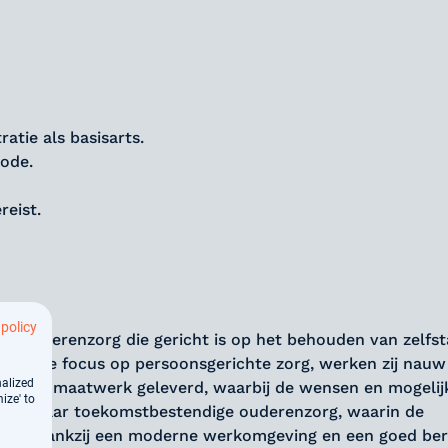
atie als basisarts.
iode.
reist.
 policy
tie ouderenzorg die gericht is op het behouden van zelfs
 sterke focus op persoonsgerichte zorg, werken zij nau
nalized
 wordt maatwerk geleverd, waarbij de wensen en mogeli
ize' to
treeft naar toekomstbestendige ouderenzorg, waarin de
taan. Dankzij een moderne werkomgeving en een goed ber