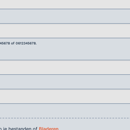
345678 of 0612345678.
p je bestanden of
Bladeren