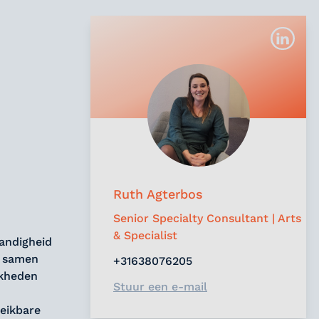
Ruth Agterbos
Senior Specialty Consultant | Arts
& Specialist
tandigheid
w samen
+31638076205
jkheden
Stuur een e-mail
eikbare