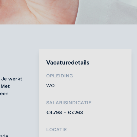
Vacaturedetails
OPLEIDING
 Je werkt
WO
 Met
 een
SALARISINDICATIE
€4.798 - €7.263
LOCATIE
nde.