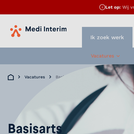
Let op:
Wij v
Home
Ik zoek werk
Vacatures
Subme
Vacatures
Basisarts Ouderengeneeskunde Zome
Home
Basisarts