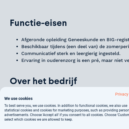
Functie-eisen
Afgeronde opleiding Geneeskunde en BIG-registr
Beschikbaar tijdens (een deel van) de zomerper
Communicatief sterk en leergierig ingesteld.
Ervaring in ouderenzorg is een pré, maar niet ve
Over het bedrijf
Privacy
Gelegen in het hart van Arnhem, biedt deze organisa
We use cookies
en het bevorderen van een waardevol leven. Met een
To best serve you, we use cookies. In addition to functional cookies, we also use
statistical cookies and cookies for marketing purposes, such as providing perso
met het netwerk en de buurt van de bewoners. Hier
advertisements. Choose 'Accept all' if you consent to all cookies. Choose 'Custom
van de oudere altijd voorop staan. De organisatie s
select which cookies we are allowed to keep.
kernwaarden samen, zelfstandig en doen centraal s