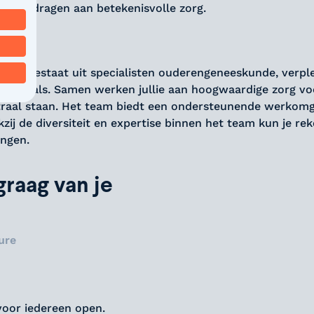
 bij te dragen aan betekenisvolle zorg.
 dat bestaat uit specialisten ouderengeneeskunde, verpl
ofessionals. Samen werken jullie aan hoogwaardige zorg vo
traal staan. Het team biedt een ondersteunende werkom
kzij de diversiteit en expertise binnen het team kun je re
ingen.
raag van je
ure
voor iedereen open.