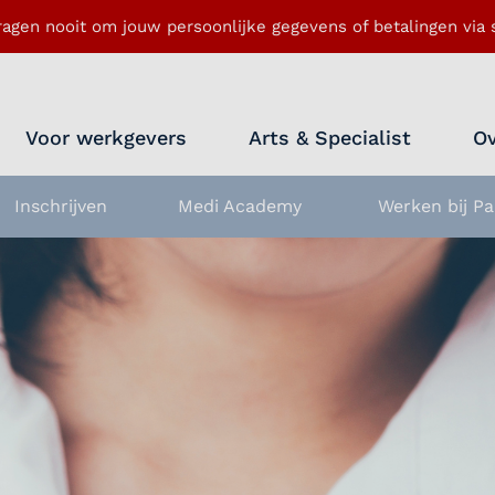
ragen nooit om jouw persoonlijke gegevens of betalingen via s
Voor werkgevers
Arts & Specialist
Ov
Inschrijven
Medi Academy
Werken bij Pa
nu openen
rperiode 2026