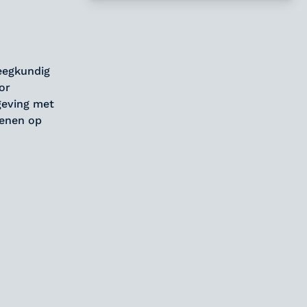
eegkundig
or
geving met
kenen op