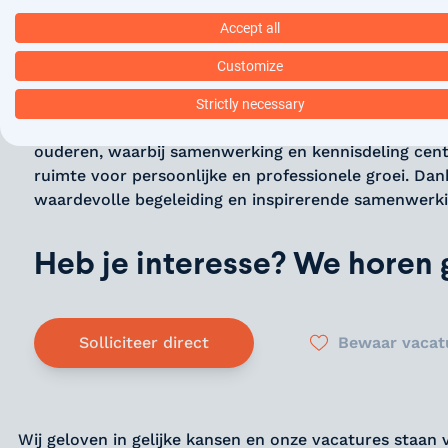
locatie, is dit een inspirerende plek om te werken en
Accept all
Het team
Customize
Je komt terecht in een betrokken en deskundig team
Strictly necessary
specialisten, physician assistants en andere zorgpr
ouderen, waarbij samenwerking en kennisdeling cen
ruimte voor persoonlijke en professionele groei. Dan
waardevolle begeleiding en inspirerende samenwerk
Heb je interesse? We horen g
Solliciteer direct
Bewaar vacat
Wij geloven in gelijke kansen en onze vacatures staan 