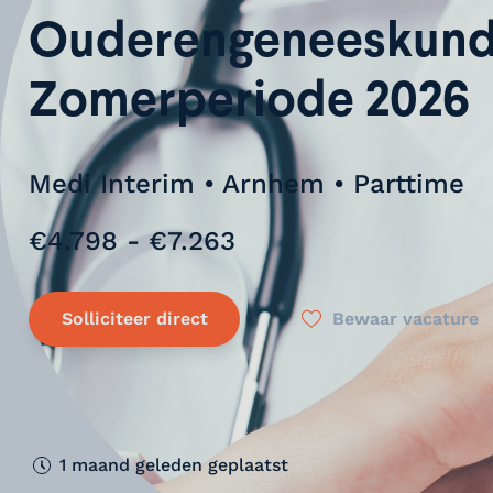
Ouderengeneeskun
Zomerperiode 2026
Medi Interim • Arnhem • Parttime
€4.798 - €7.263
Solliciteer direct
Bewaar vacature
1 maand geleden geplaatst