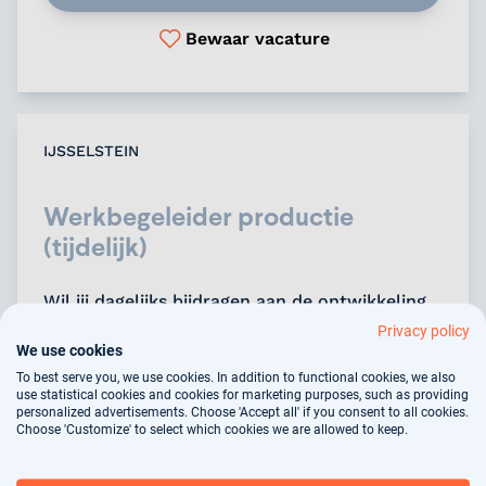
Bewaar vacature
IJSSELSTEIN
Werkbegeleider productie
(tijdelijk)
Wil jij dagelijks bijdragen aan de ontwikkeling
van mensen én zorgen dat productieprocessen
Privacy policy
We use cookies
soepel verlopen? Zoek je een tijdelijke functie
waarin je coaching, organiseren en productie
To best serve you, we use cookies. In addition to functional cookies, we also
use statistical cookies and cookies for marketing purposes, such as providing
combineert? Kom werken in IJsselstein en
personalized advertisements. Choose 'Accept all' if you consent to all cookies.
ontdek jouw volgende uitdaging! Solliciteer
Choose 'Customize' to select which cookies we are allowed to keep.
nu....