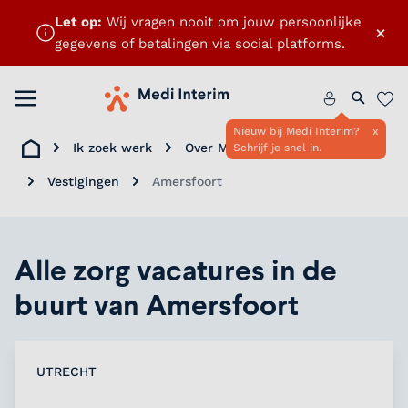
Let op:
Wij vragen nooit om jouw persoonlijke
×
gegevens of betalingen via social platforms.
Menu openen
Home
Zoeken 
Favo
Nieuw bij Medi Interim?
x
Ik zoek werk
Over Medi Interim
Schrijf je snel in.
Home
Vestigingen
Amersfoort
Alle zorg vacatures in de
buurt van Amersfoort
UTRECHT