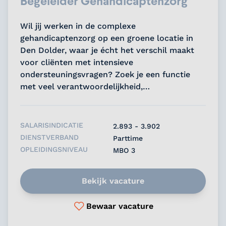
Begeleider Gehandicaptenzorg
Wil jij werken in de complexe
gehandicaptenzorg op een groene locatie in
Den Dolder, waar je écht het verschil maakt
voor cliënten met intensieve
ondersteuningsvragen? Zoek je een functie
met veel verantwoordelijkheid,
ontwikkelmogelijkheden én direct uitzicht op
een vast contract? Ontdek jouw toekomst bij
ons en solliciteer nu!...
SALARISINDICATIE
2.893 - 3.902
DIENSTVERBAND
Parttime
OPLEIDINGSNIVEAU
MBO 3
Bekijk vacature
Bewaar vacature