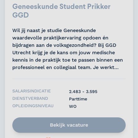
Geneeskunde Student Prikker
GGD
Wil jij naast je studie Geneeskunde
waardevolle praktijkervaring opdoen én
bijdragen aan de volksgezondheid? Bij GGD
Utrecht krijg je de kans om jouw medische
kennis in de praktijk toe te passen binnen een
professioneel en collegiaal team. Je werkt
flexibel naast je studie en levert een directe
bijdrage aan een belangrijke maatschappelijke
opdracht....
SALARISINDICATIE
2.483 - 3.595
DIENSTVERBAND
Parttime
OPLEIDINGSNIVEAU
WO
Bekijk vacature