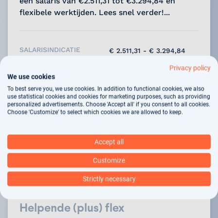
een salaris van €2.511,31 tot €3.294,84 en
flexibele werktijden. Lees snel verder!...
SALARISINDICATIE
€ 2.511,31 - € 3.294,84
DIENSTVERBAND
Parttime
Privacy policy
OPLEIDINGSNIVEAU
MBO 2
We use cookies
To best serve you, we use cookies. In addition to functional cookies, we also
use statistical cookies and cookies for marketing purposes, such as providing
Bekijk vacature
personalized advertisements. Choose 'Accept all' if you consent to all cookies.
Choose 'Customize' to select which cookies we are allowed to keep.
Bewaar vacature
Accept all
Customize
ZWOLLE
Strictly necessary
Helpende (plus) flex