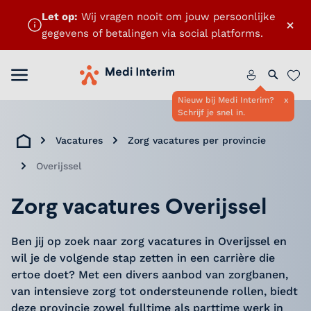
Let op:
Wij vragen nooit om jouw persoonlijke
×
gegevens of betalingen via social platforms.
ten
Menu openen
Home
Zoeken 
Favo
Nieuw bij Medi Interim?
x
Schrijf je snel in.
Vacatures
Zorg vacatures per provincie
Home
Overijssel
Zorg vacatures Overijssel
Ben jij op zoek naar zorg vacatures in Overijssel en
wil je de volgende stap zetten in een carrière die
ertoe doet? Met een divers aanbod van zorgbanen,
van intensieve zorg tot ondersteunende rollen, biedt
deze provincie zowel fulltime als parttime werk in