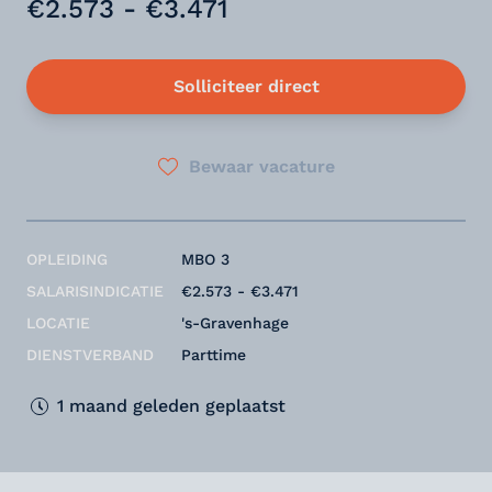
€2.573 - €3.471
Solliciteer direct
Bewaar vacature
OPLEIDING
MBO 3
SALARISINDICATIE
€2.573 - €3.471
LOCATIE
's-Gravenhage
DIENSTVERBAND
Parttime
1 maand geleden geplaatst