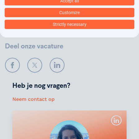
Accept all
wij jouw gegevens verwerken.
Customize
Verstuur
Strictly necessary
Deel onze vacature
Facebook
Twitter
LinkedIn
Heb je nog vragen?
Neem contact op