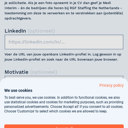
je sollicitatie. Als je een foto opneemt in je CV dan geef je Medi
Interim - én de bedrijven die horen bij RGF Staffing the Netherlands -
toestemming om deze te verwerken en te verstrekken aan (potentiële)
opdrachtgevers.
LinkedIn
(optioneel)
Voer de URL van jouw openbare LinkedIn-profiel in. Log gewoon in op
jouw Linkedin-profiel en zoek naar de URL bovenaan jouw browser.
Motivatie
(optioneel)
Privacy policy
We use cookies
To best serve you, we use cookies. In addition to functional cookies, we also
use statistical cookies and cookies for marketing purposes, such as providing
personalized advertisements. Choose 'Accept all' if you consent to all cookies.
Jouw gegevens worden gebruikt voor
Choose 'Customize' to select which cookies we are allowed to keep.
arbeidsbemiddeling, dit vindt deels geautomatiseerd
plaats. In ons
privacy statement
kun je nalezen hoe