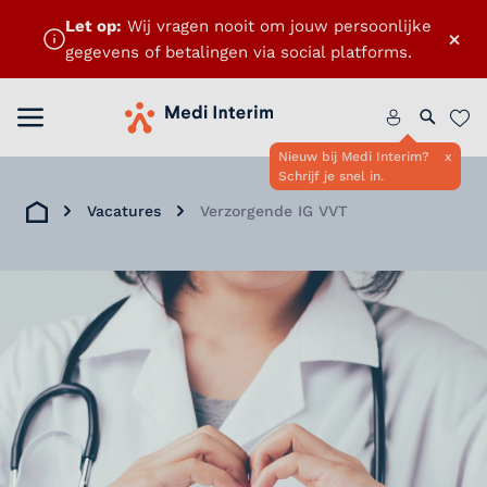
Let op:
Wij vragen nooit om jouw persoonlijke
×
gegevens of betalingen via social platforms.
Menu openen
Home
Zoeken 
Favo
Nieuw bij Medi Interim?
x
Schrijf je snel in.
Vacatures
Verzorgende IG VVT
Home