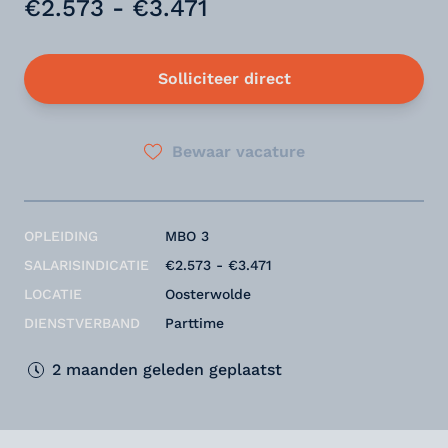
€2.573 - €3.471
Solliciteer direct
Bewaar vacature
OPLEIDING
MBO 3
SALARISINDICATIE
€2.573 - €3.471
LOCATIE
Oosterwolde
DIENSTVERBAND
Parttime
2 maanden geleden geplaatst