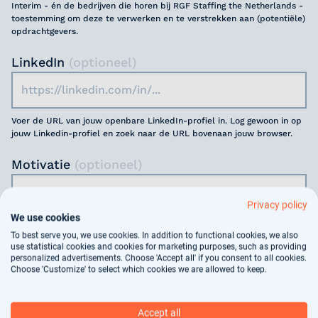
Interim - én de bedrijven die horen bij RGF Staffing the Netherlands -
toestemming om deze te verwerken en te verstrekken aan (potentiële)
opdrachtgevers.
LinkedIn
(optioneel)
Voer de URL van jouw openbare LinkedIn-profiel in. Log gewoon in op
jouw Linkedin-profiel en zoek naar de URL bovenaan jouw browser.
Motivatie
(optioneel)
Privacy policy
We use cookies
To best serve you, we use cookies. In addition to functional cookies, we also
use statistical cookies and cookies for marketing purposes, such as providing
Jouw gegevens worden gebruikt voor
personalized advertisements. Choose 'Accept all' if you consent to all cookies.
Choose 'Customize' to select which cookies we are allowed to keep.
arbeidsbemiddeling, dit vindt deels geautomatiseerd
plaats. In ons
privacy statement
kun je nalezen hoe
wij jouw gegevens verwerken.
Accept all