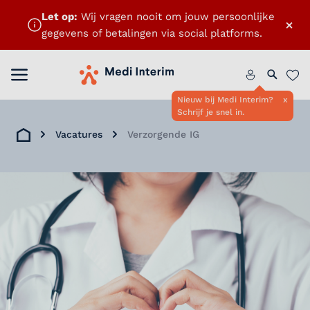
Let op:
Wij vragen nooit om jouw persoonlijke
×
gegevens of betalingen via social platforms.
Menu openen
Home
Zoeken 
Favo
Nieuw bij Medi Interim?
x
Schrijf je snel in.
Vacatures
Verzorgende IG
Home