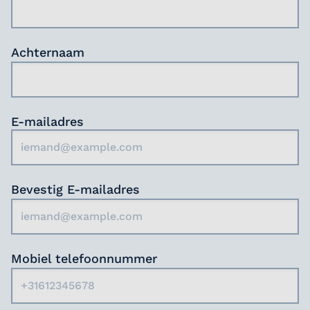
toegewijde professionals, waarbij we
betrokkenheid, ontwikkeling en respect voor
ieders bijdrage aan de zorg hoog in het
vaandel dragen.
Achternaam
Wat ons onderscheidt, is onze focus op
loopbaanbegeleiding en persoonlijke
ontwikkeling. We bieden toegang tot
E-mailadres
trainingen en cursussen, en met een vast
contactpersoon sta je nooit alleen. Onze
projecten zijn innovatief en onze
betrokkenheid bij de gemeenschap is groot,
Bevestig E-mailadres
wat zorgt voor een dynamische werkomgeving
met een goede balans tussen werk en privé.
Mobiel telefoonnummer
Klaar om samen met ons het verschil te
maken?