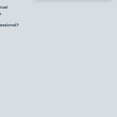
roei
n.
fessional?