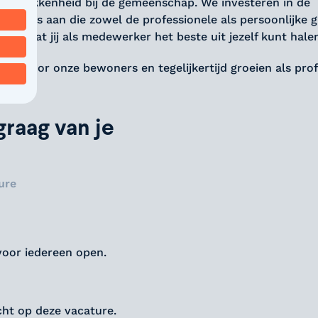
 betrokkenheid bij de gemeenschap. We investeren in de
mma's aan die zowel de professionele als persoonlijke g
oor dat jij als medewerker het beste uit jezelf kunt hale
 leven voor onze bewoners en tegelijkertijd groeien als pro
raag van je
ure
voor iedereen open.
icht op deze vacature.