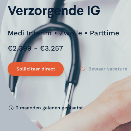
Verzorgende IG
Medi Interim • Zwolle • Parttime
€2.399 - €3.257
Solliciteer direct
Bewaar vacature
2 maanden geleden geplaatst