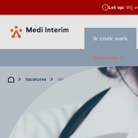
Let op:
Wij v
Home
Ik zoek werk
Vacatures
Subme
Vacatures
Verzorgende IG
Home