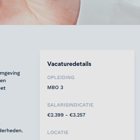
Vacaturedetails
 omgeving
OPLEIDING
een
MBO 3
eet
SALARISINDICATIE
€2.399 - €3.257
.
derheden.
LOCATIE