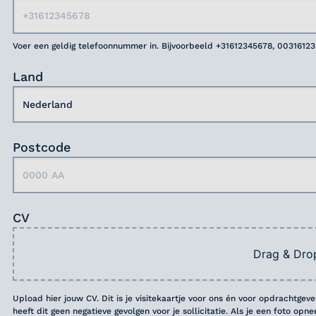
Voer een geldig telefoonnummer in. Bijvoorbeeld +31612345678, 0031612
Land
Postcode
CV
Drag & Dro
Upload hier jouw CV. Dit is je visitekaartje voor ons én voor opdrachtgev
heeft dit geen negatieve gevolgen voor je sollicitatie. Als je een foto opn