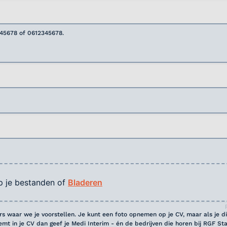
345678 of 0612345678.
p je bestanden of
Bladeren
ers waar we je voorstellen. Je kunt een foto opnemen op je CV, maar als je di
eemt in je CV dan geef je Medi Interim - én de bedrijven die horen bij RGF Sta