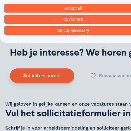
Wat ons onderscheidt is onze innovatieve aanpak en
ontwikkeling van onze medewerkers en bieden progra
Accept all
stimuleren. Onze focus op werk-privébalans zorgt erv
Customize
Zie jij jezelf al bijdragen aan een hoge kwaliteit van
Strictly necessary
Heb je interesse? We horen g
Solliciteer direct
Bewaar vacat
Wij geloven in gelijke kansen en onze vacatures staan 
Vul het sollicitatieformulier in
Schrijf je in voor arbeidsbemiddeling en solliciteer ger