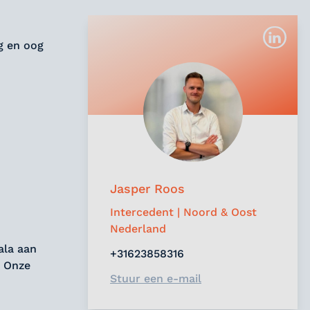
g en oog
Jasper Roos
Intercedent | Noord & Oost
Nederland
ala aan
+31623858316
. Onze
Stuur een e-mail