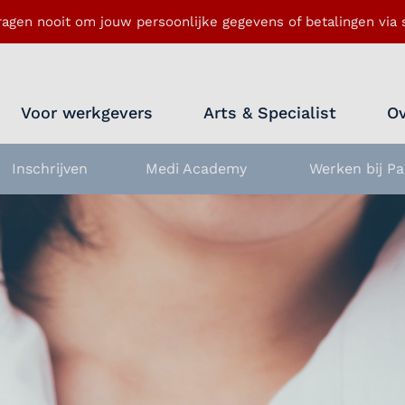
ragen nooit om jouw persoonlijke gegevens of betalingen via s
Voor werkgevers
Arts & Specialist
Ov
Inschrijven
Medi Academy
Werken bij Pa
nu openen