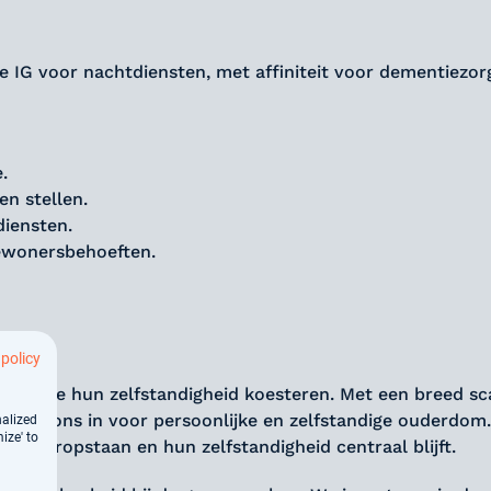
 IG voor nachtdiensten, met affiniteit voor dementiezor
.
n stellen.
diensten.
bewonersbehoeften.
 policy
eren die hun zelfstandigheid koesteren. Met een breed sc
ten we ons in voor persoonlijke en zelfstandige ouderdom
nalized
ize' to
en vooropstaan en hun zelfstandigheid centraal blijft.