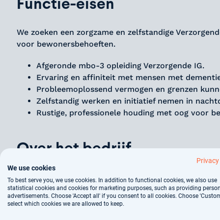
Functie-eisen
We zoeken een zorgzame en zelfstandige Verzorgende
voor bewonersbehoeften.
Afgeronde mbo-3 opleiding Verzorgende IG.
Ervaring en affiniteit met mensen met dementie
Probleemoplossend vermogen en grenzen kunne
Zelfstandig werken en initiatief nemen in nacht
Rustige, professionele houding met oog voor 
Over het bedrijf
Privacy
We use cookies
Onze zorgorganisatie in Zwolle is een thuis voor oud
To best serve you, we use cookies. In addition to functional cookies, we also use
diensten, van zorg aan huis tot begeleid wonen, zet
statistical cookies and cookies for marketing purposes, such as providing perso
advertisements. Choose 'Accept all' if you consent to all cookies. Choose 'Custom
missie is zorg op maat, waarbij de wensen van cliënt
select which cookies we are allowed to keep.