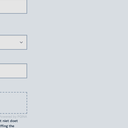
Powered by PQINA
t niet doet
ffing the