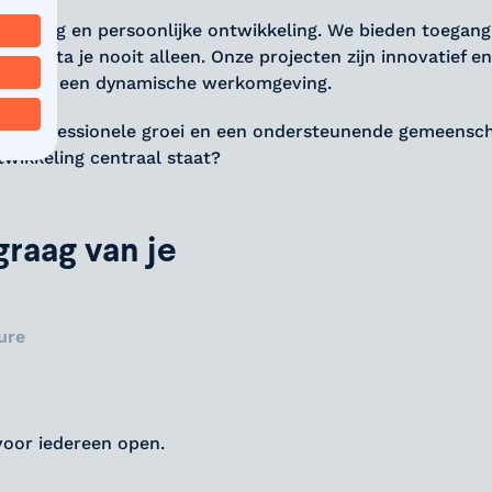
leiding en persoonlijke ontwikkeling. We bieden toegang
oon sta je nooit alleen. Onze projecten zijn innovatief e
rgt voor een dynamische werkomgeving.
met professionele groei en een ondersteunende gemeensc
twikkeling centraal staat?
raag van je
ure
voor iedereen open.