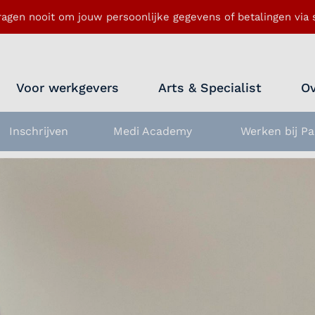
ragen nooit om jouw persoonlijke gegevens of betalingen via s
Voor werkgevers
Arts & Specialist
Ov
Inschrijven
Medi Academy
Werken bij Pa
nu openen