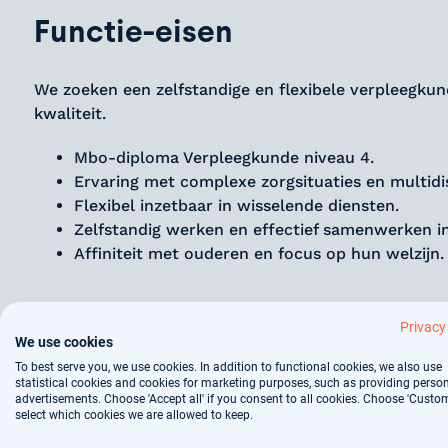
Functie-eisen
We zoeken een zelfstandige en flexibele verpleegku
kwaliteit.
Mbo-diploma Verpleegkunde niveau 4.
Ervaring met complexe zorgsituaties en multidi
Flexibel inzetbaar in wisselende diensten.
Zelfstandig werken en effectief samenwerken i
Affiniteit met ouderen en focus op hun welzijn.
Over het bedrijf
Privacy
We use cookies
To best serve you, we use cookies. In addition to functional cookies, we also use
Medi Interim vormt een brug tussen zorgprofessional
statistical cookies and cookies for marketing purposes, such as providing perso
advertisements. Choose 'Accept all' if you consent to all cookies. Choose 'Custom
met toegewijde professionals zoals jij. Onze kernwaa
select which cookies we are allowed to keep.
bijdrage aan de zorg.