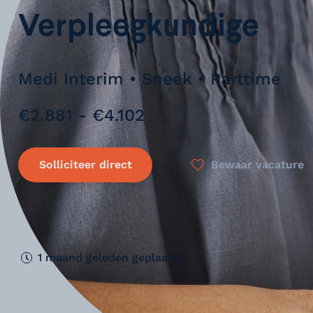
Verpleegkundige
Medi Interim • Sneek • Parttime
€2.881 - €4.102
Solliciteer direct
Bewaar vacature
1 maand geleden geplaatst