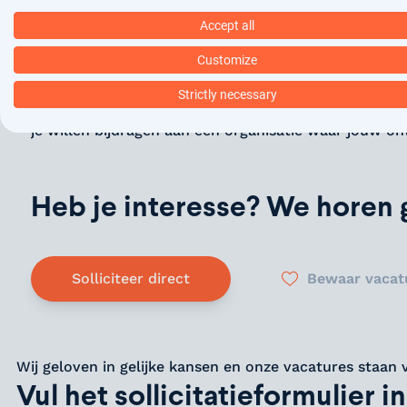
Wat ons onderscheidt, is onze focus op loopbaanbege
Accept all
trainingen en cursussen, en met een vast contactpers
Customize
betrokkenheid bij de gemeenschap is groot, wat zo
Strictly necessary
Ben je klaar om je passie voor zorg te combineren 
je willen bijdragen aan een organisatie waar jouw on
Heb je interesse? We horen g
Solliciteer direct
Bewaar vacat
Wij geloven in gelijke kansen en onze vacatures staan 
Vul het sollicitatieformulier in