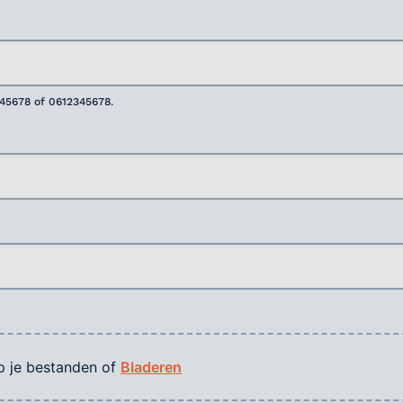
345678 of 0612345678.
p je bestanden of
Bladeren