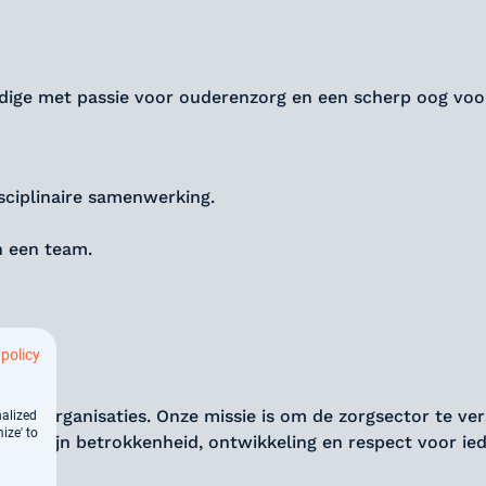
ndige met passie voor ouderenzorg en een scherp oog voo
sciplinaire samenwerking.
n een team.
 policy
s en organisaties. Onze missie is om de zorgsector te ve
nalized
ize' to
rden zijn betrokkenheid, ontwikkeling en respect voor ie