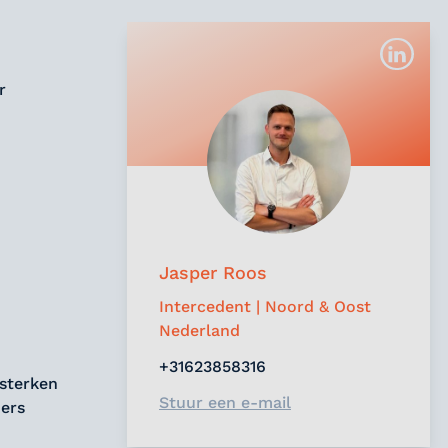
r
Jasper Roos
Intercedent | Noord & Oost
Nederland
+31623858316
rsterken
Stuur een e-mail
ders