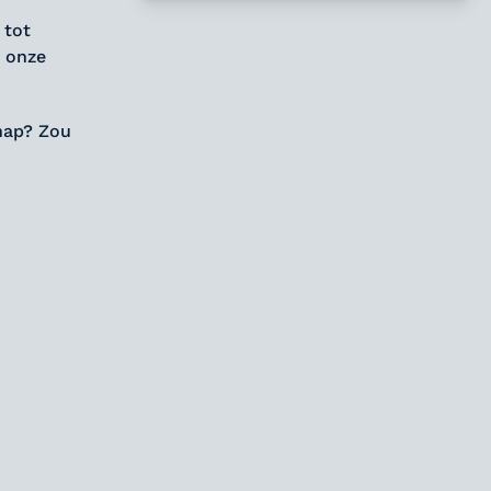
 tot
n onze
hap? Zou