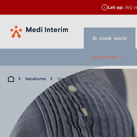
Let op:
Wij v
Home
Ik zoek werk
Vacatures
Subme
Vacatures
Verpleegkundige
Home