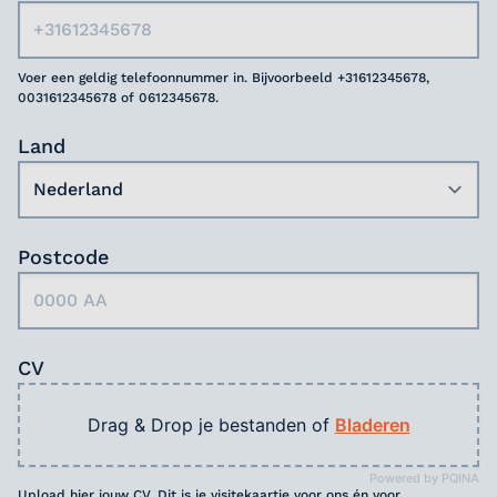
Voer een geldig telefoonnummer in. Bijvoorbeeld +31612345678,
0031612345678 of 0612345678.
Land
Postcode
CV
Drag & Drop je bestanden of
Bladeren
Powered by PQINA
Upload hier jouw CV. Dit is je visitekaartje voor ons én voor