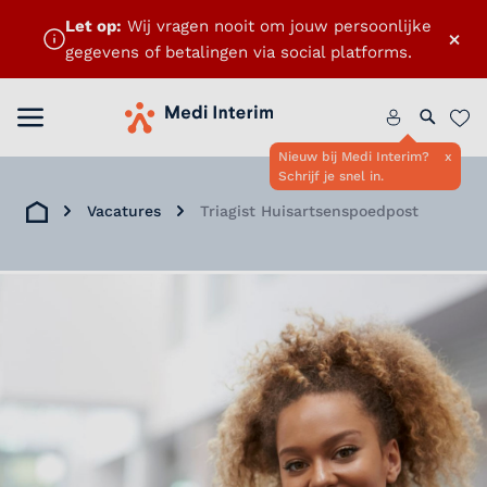
Let op:
Wij vragen nooit om jouw persoonlijke
×
gegevens of betalingen via social platforms.
Menu openen
Home
Zoeken 
Favo
Nieuw bij Medi Interim?
x
Schrijf je snel in.
Vacatures
Triagist Huisartsenspoedpost
Home