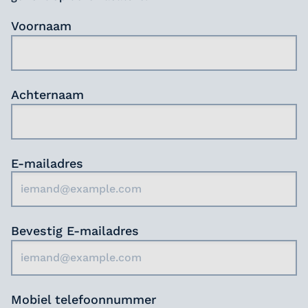
je je snel thuis voelt.
werkomgeving waar collegialiteit en werk-
Voornaam
privébalans centraal staan. Onze dynamische
cultuur inspireert om samen het verschil te
maken in de zorg.
Klaar om jouw talent in te zetten en deel uit
Achternaam
te maken van ons gedreven team?
E-mailadres
Bevestig E-mailadres
Mobiel telefoonnummer