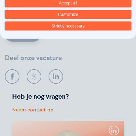
arbeidsbemiddeling, dit vindt deels geautomatiseerd
Accept all
plaats. In ons
privacy statement
kun je nalezen hoe
Customize
wij jouw gegevens verwerken.
Strictly necessary
Verstuur
Deel onze vacature
Facebook
Twitter
LinkedIn
Heb je nog vragen?
Neem contact op