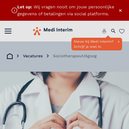
Let op:
Wij vragen nooit om jouw persoonlijke
×
gegevens of betalingen via social platforms.
Menu openen
Home
Zoeken 
Favo
Nieuw bij Medi Interim?
x
Schrijf je snel in.
Vacatures
Sociotherapeut/Agoog
Home