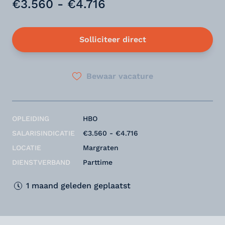
€3.560 - €4.716
Solliciteer direct
Bewaar vacature
OPLEIDING
HBO
SALARISINDICATIE
€3.560 - €4.716
LOCATIE
Margraten
DIENSTVERBAND
Parttime
1 maand geleden geplaatst