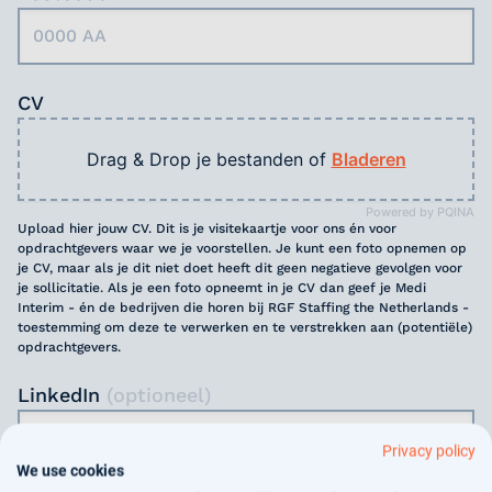
CV
Drag & Drop je bestanden of
Bladeren
Powered by PQINA
Upload hier jouw CV. Dit is je visitekaartje voor ons én voor
opdrachtgevers waar we je voorstellen. Je kunt een foto opnemen op
je CV, maar als je dit niet doet heeft dit geen negatieve gevolgen voor
je sollicitatie. Als je een foto opneemt in je CV dan geef je Medi
Interim - én de bedrijven die horen bij RGF Staffing the Netherlands -
toestemming om deze te verwerken en te verstrekken aan (potentiële)
opdrachtgevers.
LinkedIn
(optioneel)
Privacy policy
We use cookies
Voer de URL van jouw openbare LinkedIn-profiel in. Log gewoon in op