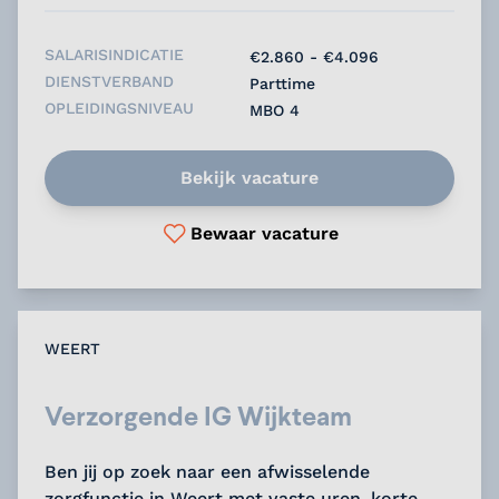
SALARISINDICATIE
€2.860 - €4.096
DIENSTVERBAND
Parttime
OPLEIDINGSNIVEAU
MBO 4
Bekijk vacature
Bewaar vacature
WEERT
Verzorgende IG Wijkteam
Ben jij op zoek naar een afwisselende
zorgfunctie in Weert met vaste uren, korte