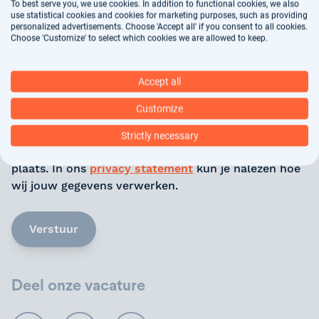
To best serve you, we use cookies. In addition to functional cookies, we also
jouw Linkedin-profiel en zoek naar de URL bovenaan jouw browser.
use statistical cookies and cookies for marketing purposes, such as providing
personalized advertisements. Choose 'Accept all' if you consent to all cookies.
Motivatie
(optioneel)
Choose 'Customize' to select which cookies we are allowed to keep.
Accept all
Customize
Jouw gegevens worden gebruikt voor
Strictly necessary
arbeidsbemiddeling, dit vindt deels geautomatiseerd
plaats. In ons
privacy statement
kun je nalezen hoe
wij jouw gegevens verwerken.
Verstuur
Deel onze vacature