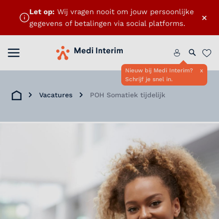
Let op:
Wij vragen nooit om jouw persoonlijke
×
gegevens of betalingen via social platforms.
Menu openen
Home
Zoeken 
Favo
Nieuw bij Medi Interim?
x
Schrijf je snel in.
Vacatures
POH Somatiek tijdelijk
Home