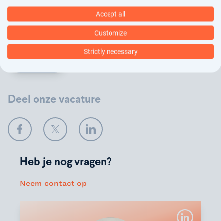
arbeidsbemiddeling, dit vindt deels geautomatiseerd
Accept all
plaats. In ons
privacy statement
kun je nalezen hoe
wij jouw gegevens verwerken.
Customize
Strictly necessary
Verstuur
Deel onze vacature
Facebook
Twitter
LinkedIn
Heb je nog vragen?
Neem contact op