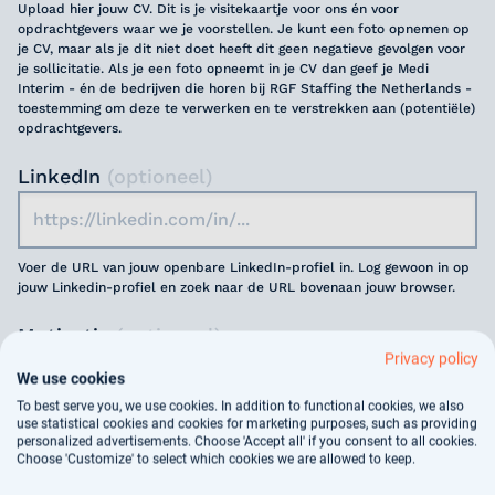
Upload hier jouw CV. Dit is je visitekaartje voor ons én voor
opdrachtgevers waar we je voorstellen. Je kunt een foto opnemen op
je CV, maar als je dit niet doet heeft dit geen negatieve gevolgen voor
je sollicitatie. Als je een foto opneemt in je CV dan geef je Medi
Interim - én de bedrijven die horen bij RGF Staffing the Netherlands -
toestemming om deze te verwerken en te verstrekken aan (potentiële)
opdrachtgevers.
LinkedIn
(optioneel)
Voer de URL van jouw openbare LinkedIn-profiel in. Log gewoon in op
jouw Linkedin-profiel en zoek naar de URL bovenaan jouw browser.
Motivatie
(optioneel)
Privacy policy
We use cookies
To best serve you, we use cookies. In addition to functional cookies, we also
use statistical cookies and cookies for marketing purposes, such as providing
personalized advertisements. Choose 'Accept all' if you consent to all cookies.
Choose 'Customize' to select which cookies we are allowed to keep.
Jouw gegevens worden gebruikt voor