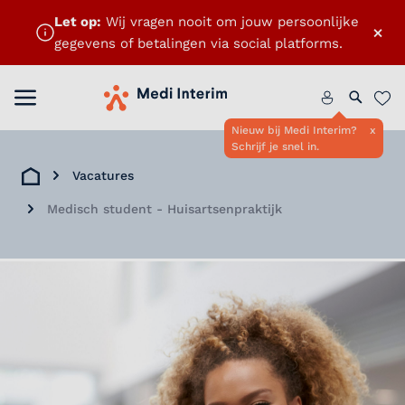
Let op:
Wij vragen nooit om jouw persoonlijke
×
gegevens of betalingen via social platforms.
Menu openen
Home
Zoeken 
Favo
Nieuw bij Medi Interim?
x
Schrijf je snel in.
Vacatures
Home
Medisch student - Huisartsenpraktijk