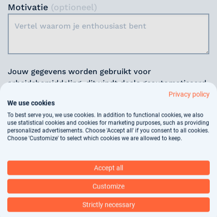
Motivatie
(optioneel)
Jouw gegevens worden gebruikt voor
arbeidsbemiddeling, dit vindt deels geautomatiseerd
plaats. In ons
privacy statement
kun je nalezen hoe
Privacy policy
We use cookies
wij jouw gegevens verwerken.
To best serve you, we use cookies. In addition to functional cookies, we also
use statistical cookies and cookies for marketing purposes, such as providing
personalized advertisements. Choose 'Accept all' if you consent to all cookies.
Verstuur
Choose 'Customize' to select which cookies we are allowed to keep.
Accept all
Deel onze vacature
Customize
Strictly necessary
Facebook
Twitter
LinkedIn