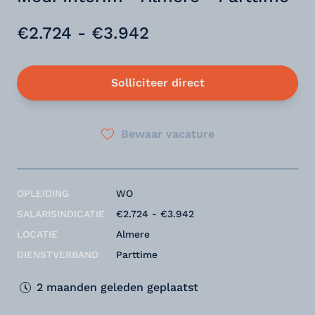
€2.724 - €3.942
Solliciteer direct
Bewaar vacature
OPLEIDING
WO
SALARISINDICATIE
€2.724 - €3.942
LOCATIE
Almere
DIENSTVERBAND
Parttime
2 maanden geleden geplaatst