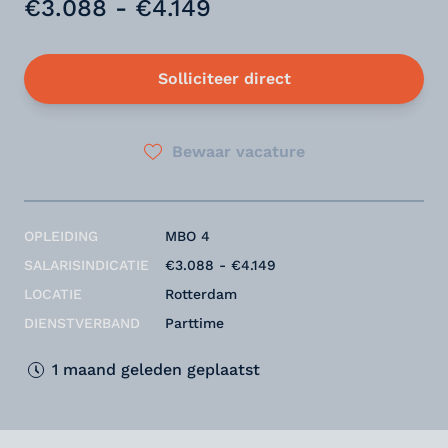
€3.088 - €4.149
Solliciteer direct
Bewaar vacature
OPLEIDING
MBO 4
SALARISINDICATIE
€3.088 - €4.149
LOCATIE
Rotterdam
DIENSTVERBAND
Parttime
1 maand geleden geplaatst