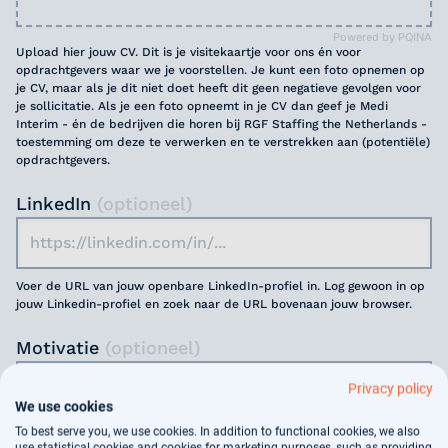
Powered by PQINA
Upload hier jouw CV. Dit is je visitekaartje voor ons én voor
opdrachtgevers waar we je voorstellen. Je kunt een foto opnemen op
je CV, maar als je dit niet doet heeft dit geen negatieve gevolgen voor
je sollicitatie. Als je een foto opneemt in je CV dan geef je Medi
Interim - én de bedrijven die horen bij RGF Staffing the Netherlands -
toestemming om deze te verwerken en te verstrekken aan (potentiële)
opdrachtgevers.
LinkedIn
(optioneel)
Voer de URL van jouw openbare LinkedIn-profiel in. Log gewoon in op
jouw Linkedin-profiel en zoek naar de URL bovenaan jouw browser.
Motivatie
(optioneel)
Privacy policy
We use cookies
To best serve you, we use cookies. In addition to functional cookies, we also
use statistical cookies and cookies for marketing purposes, such as providing