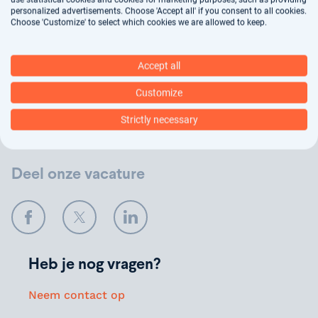
personalized advertisements. Choose 'Accept all' if you consent to all cookies.
Jouw gegevens worden gebruikt voor
Choose 'Customize' to select which cookies we are allowed to keep.
arbeidsbemiddeling, dit vindt deels geautomatiseerd
plaats. In ons
privacy statement
kun je nalezen hoe
Accept all
wij jouw gegevens verwerken.
Customize
Verstuur
Strictly necessary
Deel onze vacature
Facebook
Twitter
LinkedIn
Heb je nog vragen?
Neem contact op