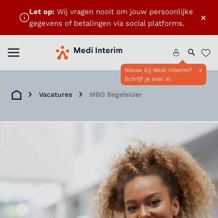
Let op:
Wij vragen nooit om jouw persoonlijke
×
gegevens of betalingen via social platforms.
Menu openen
Home
Zoeken 
Favo
Nieuw bij Medi Interim?
x
Schrijf je snel in.
Vacatures
MBO Begeleider
Home