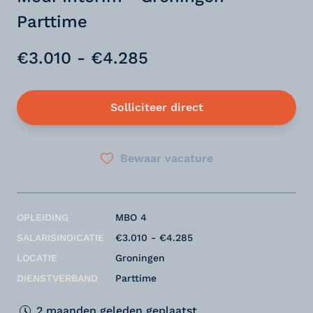
Parttime
€3.010 - €4.285
Solliciteer direct
Bewaar vacature
OPLEIDING
MBO 4
SALARISINDICATIE
€3.010 - €4.285
LOCATIE
Groningen
DIENSTVERBAND
Parttime
2 maanden geleden geplaatst