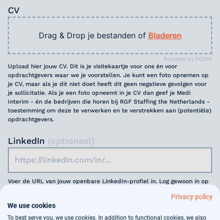
CV
Drag & Drop je bestanden of
Bladeren
Powered by PQINA
Upload hier jouw CV. Dit is je visitekaartje voor ons én voor
opdrachtgevers waar we je voorstellen. Je kunt een foto opnemen op
je CV, maar als je dit niet doet heeft dit geen negatieve gevolgen voor
je sollicitatie. Als je een foto opneemt in je CV dan geef je Medi
Interim - én de bedrijven die horen bij RGF Staffing the Netherlands -
toestemming om deze te verwerken en te verstrekken aan (potentiële)
opdrachtgevers.
LinkedIn
(optioneel)
Voer de URL van jouw openbare LinkedIn-profiel in. Log gewoon in op
jouw Linkedin-profiel en zoek naar de URL bovenaan jouw browser.
Privacy policy
We use cookies
Motivatie
(optioneel)
To best serve you, we use cookies. In addition to functional cookies, we also