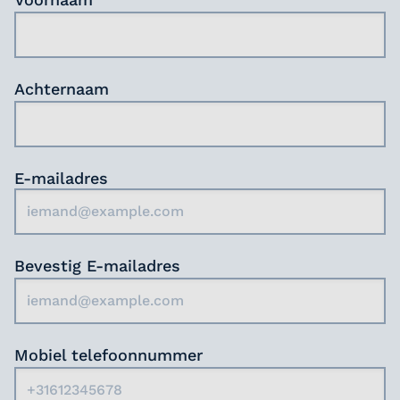
loopbaanbegeleiding en toegang tot diverse
trainingen en cursussen. Bij ons vind je een
dynamische werkomgeving waar werk en privé
in balans zijn.
Achternaam
Zie jij jezelf al bijdragen aan een betere zorg in
een omgeving die jouw ontwikkeling
vooropstelt?
E-mailadres
Bevestig E-mailadres
Mobiel telefoonnummer