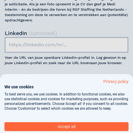
je sollicitatie. Als je een foto opneemt in je CV dan geef je Medi
Interim - én de bedrijven die horen bij RGF Staffing the Netherlands -
toestemming om deze te verwerken en te verstrekken aan (potentiële)
opdrachtgevers.
LinkedIn
(optioneel)
Voer de URL van jouw openbare LinkedIn-profiel in. Log gewoon in op
jouw Linkedin-profiel en zoek naar de URL bovenaan jouw browser.
Motivatie
(optioneel)
Privacy policy
We use cookies
To best serve you, we use cookies. In addition to functional cookies, we also
use statistical cookies and cookies for marketing purposes, such as providing
personalized advertisements. Choose 'Accept all' if you consent to all cookies.
Choose 'Customize' to select which cookies we are allowed to keep.
Jouw gegevens worden gebruikt voor
arbeidsbemiddeling, dit vindt deels geautomatiseerd
Accept all
plaats. In ons
privacy statement
kun je nalezen hoe