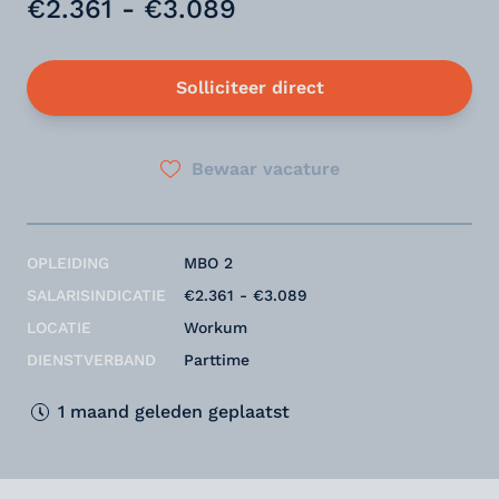
€2.361 - €3.089
Solliciteer direct
Bewaar vacature
OPLEIDING
MBO 2
SALARISINDICATIE
€2.361 - €3.089
LOCATIE
Workum
DIENSTVERBAND
Parttime
1 maand geleden geplaatst