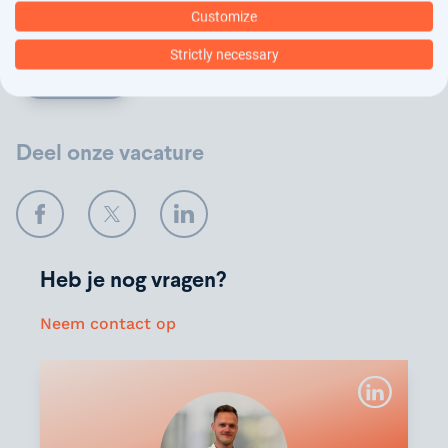
wij jouw gegevens verwerken.
Customize
Strictly necessary
Verstuur
Deel onze vacature
Facebook
Twitter
LinkedIn
Heb je nog vragen?
Neem contact op