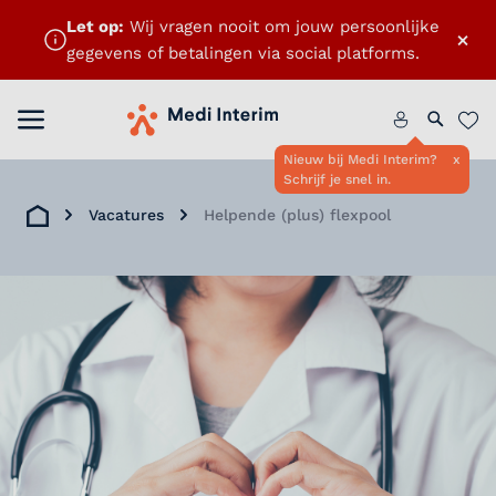
Let op:
Wij vragen nooit om jouw persoonlijke
×
gegevens of betalingen via social platforms.
Menu openen
Home
Zoeken 
Favo
Nieuw bij Medi Interim?
x
Schrijf je snel in.
Vacatures
Helpende (plus) flexpool
Home