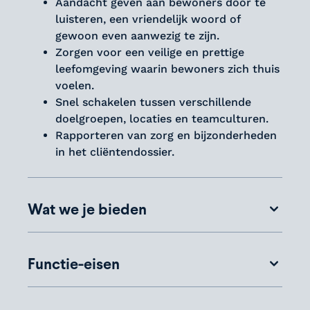
Aandacht geven aan bewoners door te
luisteren, een vriendelijk woord of
gewoon even aanwezig te zijn.
Zorgen voor een veilige en prettige
leefomgeving waarin bewoners zich thuis
voelen.
Snel schakelen tussen verschillende
doelgroepen, locaties en teamculturen.
Rapporteren van zorg en bijzonderheden
in het cliëntendossier.
Wat we je bieden
Tijdelijk contract met de intentie tot
verlengen.
Functie-eisen
Contracturen in overleg.
Flexibiliteit die jij nodig hebt om in de
We zoeken een flexibele Helpende (plus) die
zorg te kunnen werken.
bewoners ondersteunt in een dynamische