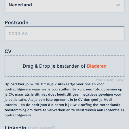
Postcode
CV
Drag & Drop je bestanden of
Bladeren
Powered by PQINA
Upload hier jouw CV. Dit is je visitekaartje voor ons én voor
opdrachtgevers waar we je voorstellen. Je kunt een foto opnemen op
je CV, maar als je dit niet doet heeft dit geen negatieve gevolgen voor
je sollicitatie. Als je een foto opneemt in je CV dan geef je Medi
Interim - én de bedrijven die horen bij RGF Staffing the Netherlands -
toestemming om deze te verwerken en te verstrekken aan (potentiële)
opdrachtgevers.
LinkedIn
(optioneel)