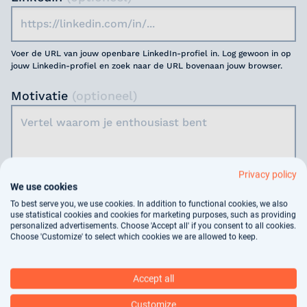
Voer de URL van jouw openbare LinkedIn-profiel in. Log gewoon in op
jouw Linkedin-profiel en zoek naar de URL bovenaan jouw browser.
Motivatie
(optioneel)
Privacy policy
Jouw gegevens worden gebruikt voor
We use cookies
arbeidsbemiddeling, dit vindt deels geautomatiseerd
To best serve you, we use cookies. In addition to functional cookies, we also
use statistical cookies and cookies for marketing purposes, such as providing
plaats. In ons
privacy statement
kun je nalezen hoe
personalized advertisements. Choose 'Accept all' if you consent to all cookies.
wij jouw gegevens verwerken.
Choose 'Customize' to select which cookies we are allowed to keep.
Verstuur
Accept all
Customize