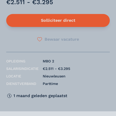
€2.511 - €3.295
Solliciteer direct
Bewaar vacature
OPLEIDING
MBO 2
SALARISINDICATIE
€2.511 - €3.295
LOCATIE
Nieuwleusen
DIENSTVERBAND
Parttime
1 maand geleden geplaatst