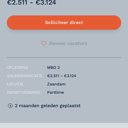
€2.511 - €3.124
Solliciteer direct
Bewaar vacature
OPLEIDING
MBO 2
SALARISINDICATIE
€2.511 - €3.124
LOCATIE
Zaandam
DIENSTVERBAND
Parttime
2 maanden geleden geplaatst