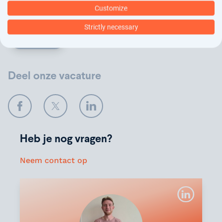
wij jouw gegevens verwerken.
Customize
Strictly necessary
Verstuur
Deel onze vacature
Facebook
Twitter
LinkedIn
Heb je nog vragen?
Neem contact op