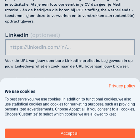
je sollicitatie. Als je een foto opneemt in je CV dan geef je Medi
Interim - én de bedrijven die horen bij RGF Staffing the Netherlands -
toestemming om deze te verwerken en te verstrekken aan (potentiële)
opdrachtgevers.
LinkedIn
(optioneel)
Voer de URL van jouw openbare LinkedIn-profiel in. Log gewoon in op
jouw Linkedin-profiel en zoek naar de URL bovenaan jouw browser.
Motivatie
(optioneel)
Privacy policy
We use cookies
To best serve you, we use cookies. In addition to functional cookies, we also
use statistical cookies and cookies for marketing purposes, such as providing
personalized advertisements. Choose 'Accept all' if you consent to all cookies.
Choose 'Customize' to select which cookies we are allowed to keep.
Jouw gegevens worden gebruikt voor
arbeidsbemiddeling, dit vindt deels geautomatiseerd
Accept all
plaats. In ons
privacy statement
kun je nalezen hoe