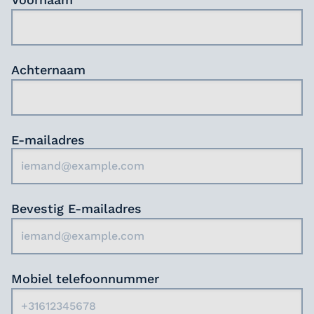
groei, werken in hechte teams en benutten de
transitie naar een open PG-afdeling als kans
om samen te bouwen aan een vernieuwende
zorgomgeving.
Achternaam
Ben jij klaar om deel uit te maken van een
team dat met hart en ziel werkt aan een
betere toekomst voor onze bewoners?
E-mailadres
Bevestig E-mailadres
Mobiel telefoonnummer