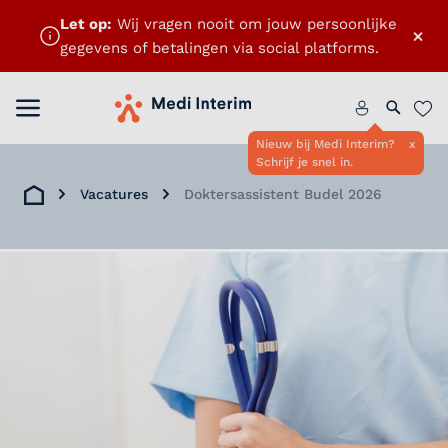
Let op:
Wij vragen nooit om jouw persoonlijke
×
gegevens of betalingen via social platforms.
Menu openen
Home
Zoeken 
Favo
Nieuw bij Medi Interim?
x
Schrijf je snel in.
Vacatures
Doktersassistent Budel 2026
Home