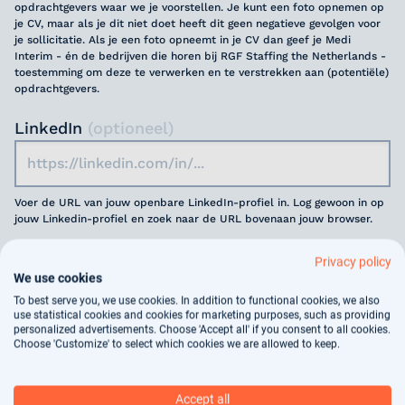
opdrachtgevers waar we je voorstellen. Je kunt een foto opnemen op
je CV, maar als je dit niet doet heeft dit geen negatieve gevolgen voor
je sollicitatie. Als je een foto opneemt in je CV dan geef je Medi
Interim - én de bedrijven die horen bij RGF Staffing the Netherlands -
toestemming om deze te verwerken en te verstrekken aan (potentiële)
opdrachtgevers.
LinkedIn
(optioneel)
Voer de URL van jouw openbare LinkedIn-profiel in. Log gewoon in op
jouw Linkedin-profiel en zoek naar de URL bovenaan jouw browser.
Motivatie
(optioneel)
Privacy policy
We use cookies
To best serve you, we use cookies. In addition to functional cookies, we also
use statistical cookies and cookies for marketing purposes, such as providing
personalized advertisements. Choose 'Accept all' if you consent to all cookies.
Choose 'Customize' to select which cookies we are allowed to keep.
Jouw gegevens worden gebruikt voor
arbeidsbemiddeling, dit vindt deels geautomatiseerd
Accept all