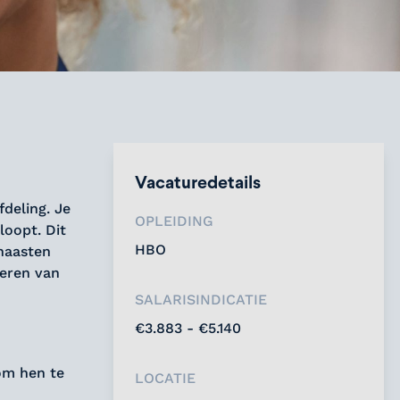
Vacaturedetails
deling. Je
OPLEIDING
loopt. Dit
HBO
naasten
neren van
SALARISINDICATIE
€3.883 - €5.140
om hen te
LOCATIE