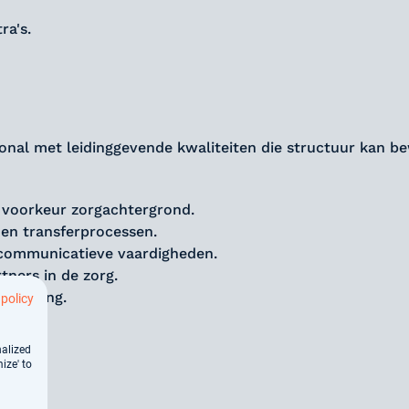
a's.
nal met leidinggevende kwaliteiten die structuur kan b
 voorkeur zorgachtergrond.
 en transferprocessen.
 communicatieve vaardigheden.
ners in de zorg.
coaching.
 policy
nalized
ize' to