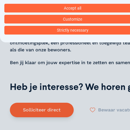
Gelegen in het hart van Rotterdam biedt de locatie 
Accept all
verschillende niveaus van zelfstandigheid. De missi
persoonlijke groei en welzijn, met respect voor hun
Customize
respect en samenwerking staan centraal in alles wat
Strictly necessary
Hier draait het niet alleen om zorg, maar ook om 
ontmoetingsplek, een professioneel en toegewijd tea
als die van onze bewoners.
Ben jij klaar om jouw expertise in te zetten en sam
Heb je interesse? We horen g
Solliciteer direct
Bewaar vacat