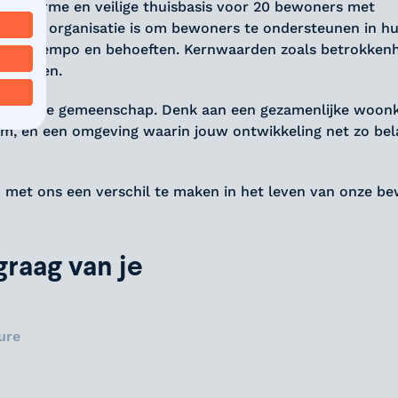
een warme en veilige thuisbasis voor 20 bewoners met
e van de organisatie is om bewoners te ondersteunen in h
 eigen tempo en behoeften. Kernwaarden zoals betrokkenh
 ze doen.
een hechte gemeenschap. Denk aan een gezamenlijke woon
m, en een omgeving waarin jouw ontwikkeling net zo bela
en met ons een verschil te maken in het leven van onze b
raag van je
ure