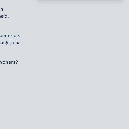
un
eid,
kamer als
ngrijk is
ewoners?