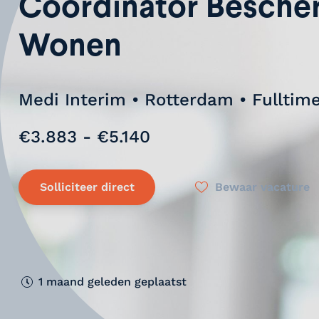
Coördinator Besch
Wonen
Medi Interim • Rotterdam • Fulltim
€3.883 - €5.140
Solliciteer direct
Bewaar vacature
1 maand geleden geplaatst