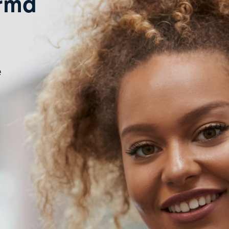
ermd
e