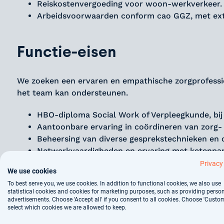
Reiskostenvergoeding voor woon-werkverkeer.
Arbeidsvoorwaarden conform cao GGZ, met extr
Functie-eisen
We zoeken een ervaren en empathische zorgprofessio
het team kan ondersteunen.
HBO-diploma Social Work of Verpleegkunde, bij
Aantoonbare ervaring in coördineren van zorg-
Beheersing van diverse gesprekstechnieken en
Netwerkvaardigheden en ervaring met ketenpart
Leidinggevende ervaring en vaardigheid in team
Privacy
We use cookies
To best serve you, we use cookies. In addition to functional cookies, we also use
Over het bedrijf
statistical cookies and cookies for marketing purposes, such as providing perso
advertisements. Choose 'Accept all' if you consent to all cookies. Choose 'Custom
select which cookies we are allowed to keep.