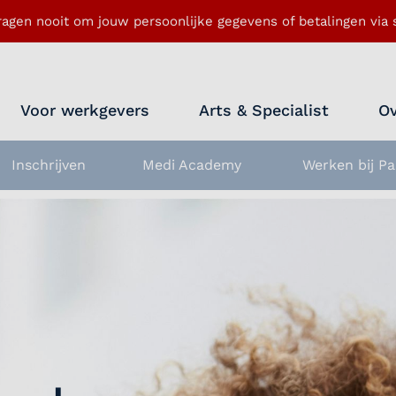
ragen nooit om jouw persoonlijke gegevens of betalingen via s
Voor werkgevers
Arts & Specialist
Ov
Inschrijven
Medi Academy
Werken bij Pa
nu openen