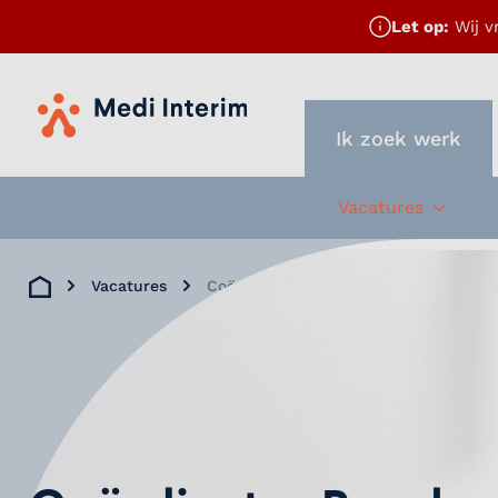
Let op:
Wij v
Home
Ik zoek werk
Vacatures
Subme
Vacatures
Coördinator Beschermd Wonen
Home