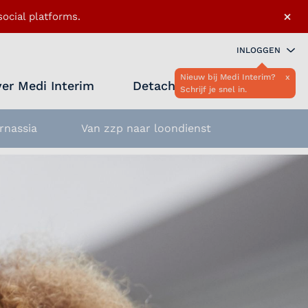
×
ocial platforms.
INLOGGEN
Nieuw bij Medi Interim?
x
er Medi Interim
Detacheren
Schrijf je snel in.
Zoeken 
Favo
rnassia
Van zzp naar loondienst