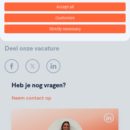
plaats. In ons
privacy statement
kun je nalezen hoe
Accept all
wij jouw gegevens verwerken.
Customize
Verstuur
Strictly necessary
Deel onze vacature
Facebook
Twitter
LinkedIn
Heb je nog vragen?
Neem contact op