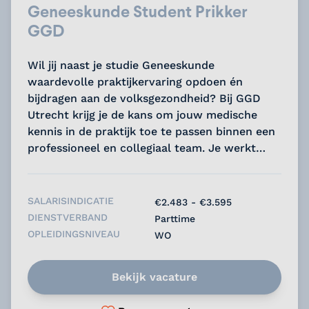
Geneeskunde Student Prikker
GGD
Wil jij naast je studie Geneeskunde
waardevolle praktijkervaring opdoen én
bijdragen aan de volksgezondheid? Bij GGD
Utrecht krijg je de kans om jouw medische
kennis in de praktijk toe te passen binnen een
professioneel en collegiaal team. Je werkt
flexibel naast je studie en levert een directe
bijdrage aan een belangrijke maatschappelijke
opdracht....
SALARISINDICATIE
€2.483 - €3.595
DIENSTVERBAND
Parttime
OPLEIDINGSNIVEAU
WO
Bekijk vacature