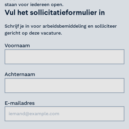
verlenging.
Goede sociale vaardigheden en luisterend
staan voor iedereen open.
wordt volgens de methodiek ‘vitaal
16 tot 28 uur per week, uren in overleg
Vul het sollicitatieformulier in
vermogen.
versterkend werken’ gewerkt aan eigen regie
met jou
In staat om voorspelbare structuur en
en maatschappelijke participatie.
Werken in een topteam met veel vrijheid
ritme te bieden.
Schrijf je in voor arbeidsbemiddeling en solliciteer
in begeleiding.
Reflectief, daadkrachtig en sterk in je
gericht op deze vacature.
Wat deze organisatie onderscheidt, is de
Onderdeel van een organisatie die
schoenen staan.
sterke focus op samenwerking en persoonlijke
veerkracht en eigen regie versterkt.
Voornaam
ontwikkeling. Er wordt een omgeving geboden
waarin je kunt groeien, zowel professioneel als
persoonlijk. Daarnaast is er veel aandacht
voor een gezonde werk-privébalans en een
Achternaam
hecht teamgevoel.
Ben jij klaar om samen het verschil te maken?
E-mailadres