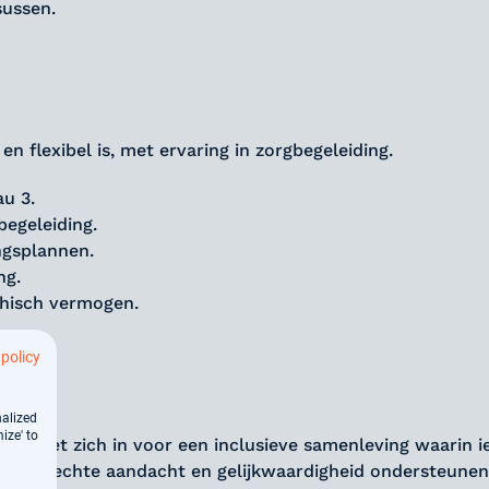
sussen.
 flexibel is, met ervaring in zorgbegeleiding.
u 3.
egeleiding.
ngsplannen.
ng.
hisch vermogen.
 policy
nalized
ize' to
aag zet zich in voor een inclusieve samenleving waarin i
et oprechte aandacht en gelijkwaardigheid ondersteunen