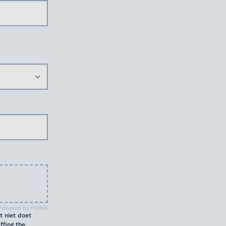
Powered by PQINA
t niet doet
ffing the