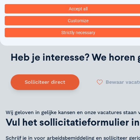
mensen bij het behouden van eigen regie en het vorm
Accept all
vrije tijd.
Customize
Je komt te werken in een betrokken team waar ruimte
interne en externe opleidingen, met aandacht voor 
Strictly necessary
Heb je interesse? We horen g
Solliciteer direct
Bewaar vacat
Wij geloven in gelijke kansen en onze vacatures staan 
Vul het sollicitatieformulier in
Schrijf je in voor arbeidsbemiddeling en solliciteer ger