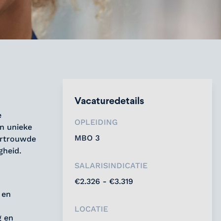
Vacaturedetails
e
OPLEIDING
un unieke
MBO 3
ertrouwde
gheid.
SALARISINDICATIE
€2.326 - €3.319
 en
LOCATIE
g en