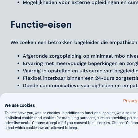
Mogelijkheden voor externe opleidingen en cur
Functie-eisen
We zoeken een betrokken begeleider die empathisch en
Afgeronde zorgopleiding op minimaal mbo nivea
Ervaring met meervoudige beperkingen en zorgb
Vaardig in opstellen en uitvoeren van begeleidi
Flexibel inzetbaar binnen een 24-uurs zorgsetti
Goede communicatieve vaardigheden en empat
Privacy
Over het bedrijf
We use cookies
To best serve you, we use cookies. In addition to functional cookies, we also use
statistical cookies and cookies for marketing purposes, such as providing perso
advertisements. Choose 'Accept all' if you consent to all cookies. Choose 'Custom
De organisatie van onze opdrachtgever in Beetsterzw
select which cookies we are allowed to keep.
ongeacht beperking of achtergrond, kan meedoen. M