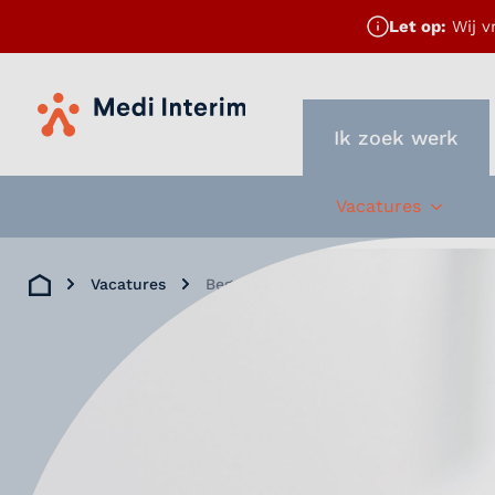
Let op:
Wij v
Home
Ik zoek werk
Vacatures
Subme
Vacatures
Begeleider gehandicaptenzorg
Home