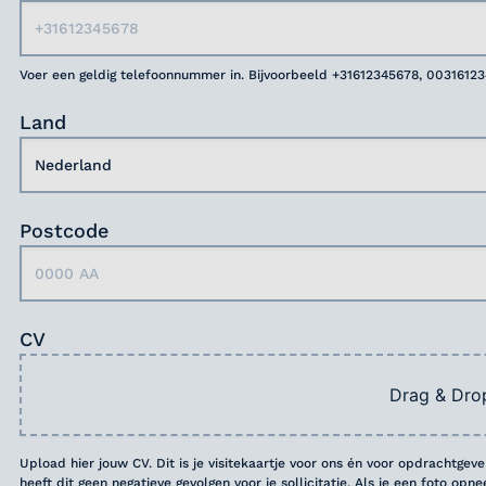
Voer een geldig telefoonnummer in. Bijvoorbeeld +31612345678, 0031612
Land
Postcode
CV
Drag & Dro
Upload hier jouw CV. Dit is je visitekaartje voor ons én voor opdrachtgev
heeft dit geen negatieve gevolgen voor je sollicitatie. Als je een foto opn