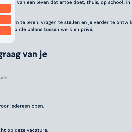
geven van een leven dat ertoe doet, thuis, op school, in
 is om te leren, vragen te stellen en je verder te ontwik
een gezonde balans tussen werk en privé.
raag van je
ure
voor iedereen open.
icht op deze vacature.