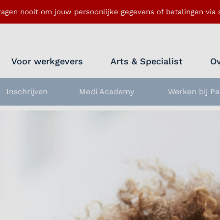
ragen nooit om jouw persoonlijke gegevens of betalingen via s
Voor werkgevers
Arts & Specialist
Ov
Inschrijven
Medi Academy
Werken bij Pa
nu openen