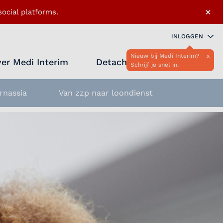
×
ocial platforms.
INLOGGEN
Nieuw bij Medi Interim?
x
er Medi Interim
Detacheren
Schrijf je snel in.
Zoeken 
Favo
rnassia
Van zzp naar loondienst