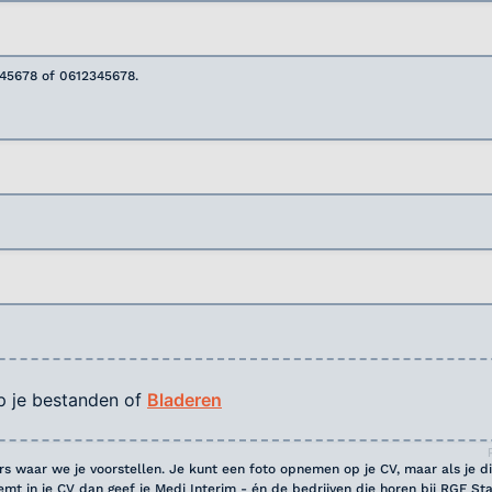
345678 of 0612345678.
p je bestanden of
Bladeren
ers waar we je voorstellen. Je kunt een foto opnemen op je CV, maar als je di
eemt in je CV dan geef je Medi Interim - én de bedrijven die horen bij RGF Sta