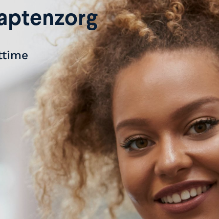
aptenzorg
ttime