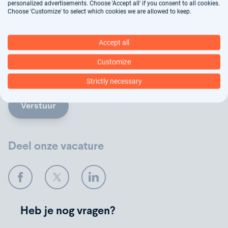
personalized advertisements. Choose 'Accept all' if you consent to all cookies.
Choose 'Customize' to select which cookies we are allowed to keep.
Jouw gegevens worden gebruikt voor
Accept all
arbeidsbemiddeling, dit vindt deels geautomatiseerd
plaats. In ons
privacy statement
kun je nalezen hoe
Customize
wij jouw gegevens verwerken.
Strictly necessary
Verstuur
Deel onze vacature
Facebook
Twitter
LinkedIn
Heb je nog vragen?