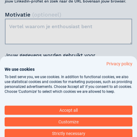
jouw Linkedin-profiel en zoek naar de URL bovenaan jouw browser.
Motivatie
(optioneel)
Jouw gegevens worden gebruikt voor
arbeidsbemiddeling, dit vindt deels geautomatiseerd
Privacy policy
We use cookies
plaats. In ons
privacy statement
kun je nalezen hoe
wij jouw gegevens verwerken.
To best serve you, we use cookies. In addition to functional cookies, we also
use statistical cookies and cookies for marketing purposes, such as providing
personalized advertisements. Choose 'Accept all' if you consent to all cookies.
Choose 'Customize' to select which cookies we are allowed to keep.
Verstuur
Accept all
Deel onze vacature
Customize
Strictly necessary