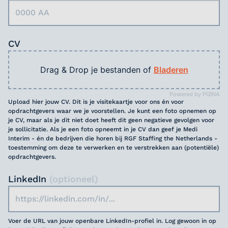
CV
Drag & Drop je bestanden of
Bladeren
Powered by PQINA
Upload hier jouw CV. Dit is je visitekaartje voor ons én voor
opdrachtgevers waar we je voorstellen. Je kunt een foto opnemen op
je CV, maar als je dit niet doet heeft dit geen negatieve gevolgen voor
je sollicitatie. Als je een foto opneemt in je CV dan geef je Medi
Interim - én de bedrijven die horen bij RGF Staffing the Netherlands -
toestemming om deze te verwerken en te verstrekken aan (potentiële)
opdrachtgevers.
LinkedIn
(optioneel)
Voer de URL van jouw openbare LinkedIn-profiel in. Log gewoon in op