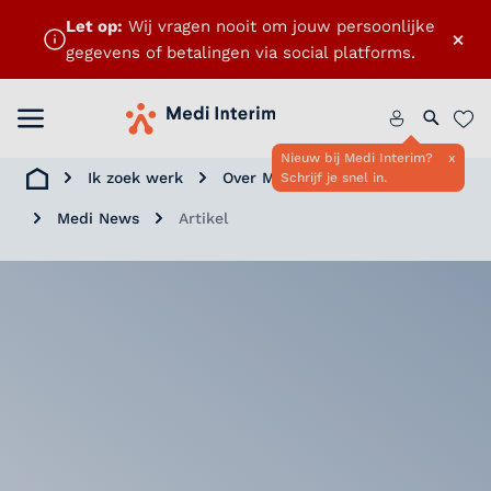
Let op:
Wij vragen nooit om jouw persoonlijke
×
gegevens of betalingen via social platforms.
Menu openen
Home
Zoeken 
Favo
Nieuw bij Medi Interim?
x
Ik zoek werk
Over Medi Interim
Schrijf je snel in.
Home
Medi News
Artikel