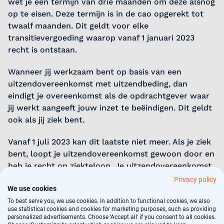
wet je een termijn van drie maanden om deze alsnog
op te eisen. Deze termijn is in de cao opgerekt tot
twaalf maanden. Dit geldt voor elke
transitievergoeding waarop vanaf 1 januari 2023
recht is ontstaan.
Wanneer jij werkzaam bent op basis van een
uitzendovereenkomst met uitzendbeding, dan
eindigt je overeenkomst als de opdrachtgever waar
jij werkt aangeeft jouw inzet te beëindigen. Dit geldt
ook als jij ziek bent.
Vanaf 1 juli 2023 kan dit laatste niet meer. Als je ziek
bent, loopt je uitzendovereenkomst gewoon door en
heb je recht op ziekteloon. Je uitzendovereenkomst
zal dan nog wel eindigen op de met je in je
Privacy policy
We use cookies
uitzendovereenkomst overeengekomen einddatum.
To best serve you, we use cookies. In addition to functional cookies, we also
use statistical cookies and cookies for marketing purposes, such as providing
Het ziekengeld dat je ontvangt bedraagt 90% van
personalized advertisements. Choose 'Accept all' if you consent to all cookies.
jouw loon in het eerste ziektejaar en 80% in het