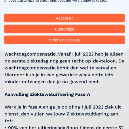
Choose 'Customize' to select which cookies we are allowed to keep.
tweede ziektejaar. Natuurlijk voor zover jouw
uitzendovereenkomst nog doorloopt.
Accept all
Op dit moment heb je pas na twee wachtdagen
Customize
recht op ziekteloon als je een uitzendovereenkomst
met uitzendbeding hebt. Voor één van deze
Strictly necessary
wachtdagen ontvang je per gewerkt uur een
wachtdagcompensatie. Vanaf 1 juli 2023 heb je alleen
de eerste ziektedag nog geen recht op ziekteloon. De
wachtdagcompensatie komt dan wel te vervallen.
Hierdoor kun je in een gewerkte week netto iets
minder ontvangen dan je nu gewend bent.
Aanvulling Ziektewetuitkering Fase A
Werk je in fase A en ga je op of na 1 juli 2023 ziek uit
dienst, dan vullen we jouw Ziektewetuitkering aan
tot:
• 90% van het uitkeringsdagloon tijdens de eerste 52