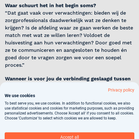
Waar schuurt het in het begin soms?
“Dat gaat vaak over verwachtingen: bieden wij de
zorgprofessionals daadwerkelijk wat ze denken te
krijgen? Is de afdeling waar ze gaan werken de beste
match met wat ze willen leren? Voldoet de
huisvesting aan hun verwachtingen? Door goed met
ze te communiceren en aangesloten te houden én
goed door te vragen zorgen we voor een soepel
proces.”
Wanneer is voor jou de verbinding geslaagd tussen
de zorgprofessional en de organisatie?
Privacy policy
“Als zowel de verpleegkundige als de zorginstelling
We use cookies
tevreden is. En wanneer de verpleegkundigen
To best serve you, we use cookies. In addition to functional cookies, we also
gewend zijn aan het werken en wonen in Nederland
use statistical cookies and cookies for marketing purposes, such as providing
personalized advertisements. Choose 'Accept all' if you consent to all cookies.
en kunnen groeien en zich kunnen ontwikkelen,
Choose 'Customize' to select which cookies we are allowed to keep.
zowel in hun werk als persoonlijk, met behulp van
mijn coaching en begeleiding."
Accept all