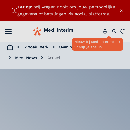
Let op:
Wij vragen nooit om jouw persoonlijke
×
gegevens of betalingen via social platforms.
Menu openen
Home
Zoeken 
Favo
Nieuw bij Medi Interim?
x
Ik zoek werk
Over Medi Interim
Schrijf je snel in.
Home
Medi News
Artikel