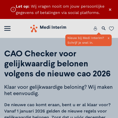
Let op:
Wij vragen nooit om jouw persoonlijke
×
gegevens of betalingen via social platforms.
Menu openen
Home
Zoeken 
Favo
Nieuw bij Medi Interim?
x
Schrijf je snel in.
CAO Checker voor
gelijkwaardig belonen
volgens de nieuwe cao 2026
Klaar voor gelijkwaardige beloning? Wij maken
het eenvoudig.
De nieuwe cao komt eraan, bent u er al klaar voor?
Vanaf 1 januari 2026 gelden de nieuwe regels voor
gelijkwaardig belonen. Zorg dat u vóór december