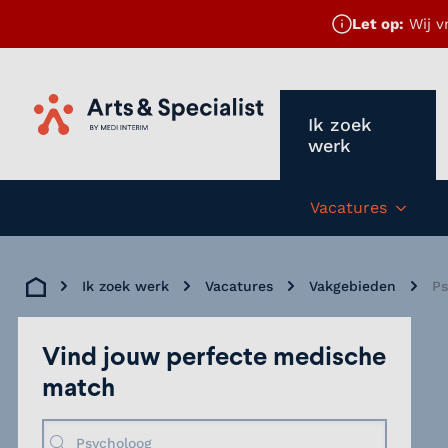
Let op:
Wij v
Ik zoek
Home
werk
Vacatures
Subm
Ik zoek werk
Vacatures
Vakgebieden
Ps
Home
Vind jouw perfecte medische
match