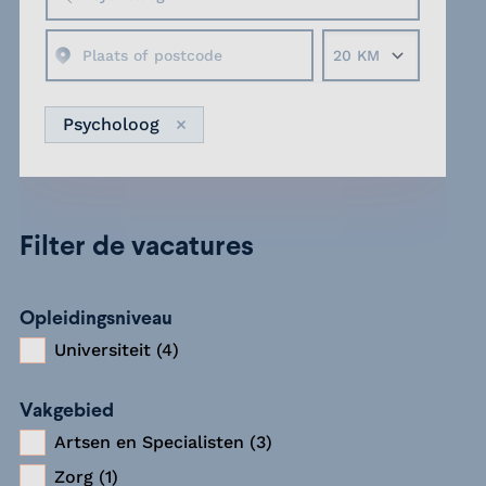
Straal
Psycholoog
Verwijder
Filter de vacatures
Opleidingsniveau
Universiteit (4)
Vakgebied
Artsen en Specialisten (3)
Zorg (1)