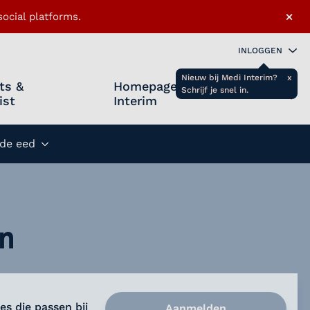
×
ocial platforms.
INLOGGEN
Nieuw bij Medi Interim?
x
ts &
Homepage Medi
Schrijf je snel in.
ist
Interim
Zoeken 
Favo
de eed
Submenu openen
en
es die passen bij
Aanmelden