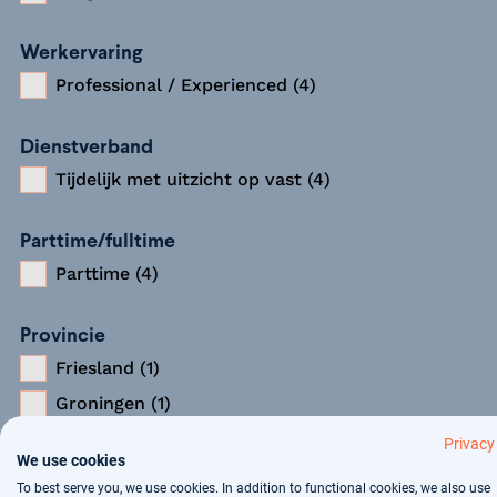
Werkervaring
Professional / Experienced (4)
Dienstverband
Tijdelijk met uitzicht op vast (4)
Parttime/fulltime
Parttime (4)
Provincie
Friesland (1)
Groningen (1)
Limburg (1)
Privacy
We use cookies
Zuid-Holland (1)
To best serve you, we use cookies. In addition to functional cookies, we also use