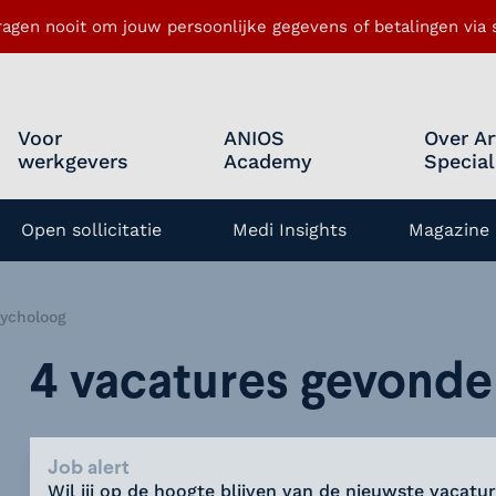
ragen nooit om jouw persoonlijke gegevens of betalingen via s
Voor
ANIOS
Over Ar
werkgevers
Academy
Special
Open sollicitatie
Medi Insights
Magazine 
enu openen
ycholoog
4 vacatures gevond
Job alert
Wil jij op de hoogte blijven van de nieuwste vacatur