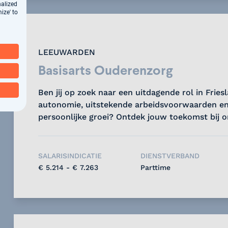
nalized
ize' to
LEEUWARDEN
Basisarts Ouderenzorg
Ben jij op zoek naar een uitdagende rol in Frie
autonomie, uitstekende arbeidsvoorwaarden en
persoonlijke groei? Ontdek jouw toekomst bij ons
SALARISINDICATIE
DIENSTVERBAND
€ 5.214 - € 7.263
Parttime