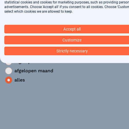
statistical cookies and cookies for marketing purposes, such as providing perso
advertisements. Choose 'Accept all' if you consent to all cookies. Choose 'Custom
Werklocatie
select which cookies we are allowed to keep.
Op locatie (4)
Accept all
Geplaatst
Customize
vandaag
Strictly necessary
afgelopen week
afgelopen twee weken
afgelopen maand
alles