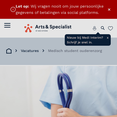
Let op:
Wij vragen nooit om jouw persoonlijke
×
gegevens of betalingen via social platforms.
Menu openen
Home
Zoeken 
Favo
Nieuw bij Medi Interim?
x
Schrijf je snel in.
Vacatures
Medisch student ouderenzorg
Home