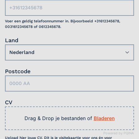
Voer een geldig telefoonnummer in. Bijvoorbeeld +31612345678,
0031612345678 of 0612345678.
Land
Postcode
CV
Drag & Drop je bestanden of
Bladeren
Powered by PQINA
Upload hier jouw CV. Dit is je visitekaartje voor ons én voor