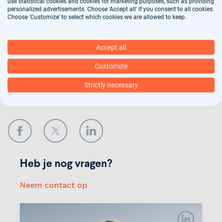
arbeidsbemiddeling, dit vindt deels geautomatiseerd
use statistical cookies and cookies for marketing purposes, such as providing
personalized advertisements. Choose 'Accept all' if you consent to all cookies.
plaats. In ons
privacy statement
kun je nalezen hoe
Choose 'Customize' to select which cookies we are allowed to keep.
wij jouw gegevens verwerken.
Accept all
Verstuur
Customize
Strictly necessary
Deel onze vacature
Facebook
Twitter
LinkedIn
Heb je nog vragen?
Neem contact op