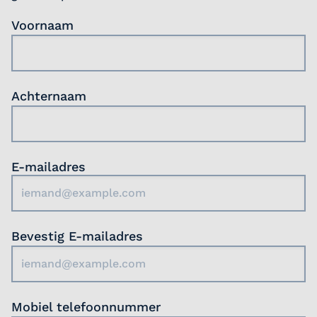
Doorgroeimogelijkheden: meer taken en
werkomgeving die aansluit bij jouw behoeften
salaris bij leerjaar vooruitgang.
Voornaam
en stimuleren je om jouw kennis en
vaardigheden verder te ontwikkelen.
Daarnaast hechten we veel waarde aan een
hechte en betrokken teamsfeer.
Achternaam
Ben jij klaar om een betekenisvolle bijdrage te
leveren aan het welzijn van onze bewoners?
E-mailadres
Bevestig E-mailadres
Mobiel telefoonnummer