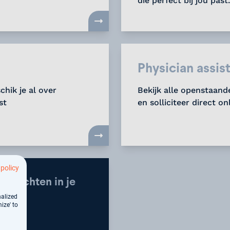
die perfect bij jou past.
Physician assis
chik je al over
Bekijk alle openstaande
st
en solliciteer direct on
 policy
pdrachten in je
nalized
ize' to