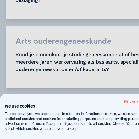
uitdaging?
Arts ouderengeneeskunde
Rond je binnenkort je studie geneeskunde af of bes
meerdere jaren werkervaring als basisarts, speciali
ouderengeneeskunde en/of kaderarts?
Privacy
We use cookies
Altijd de nieuwste vacatures en/of zzp o
To best serve you, we use cookies. In addition to functional cookies, we also use
mail?
statistical cookies and cookies for marketing purposes, such as providing perso
advertisements. Choose 'Accept all' if you consent to all cookies. Choose 'Custom
Meld je snel aan voor onze job alert.
select which cookies we are allowed to keep.