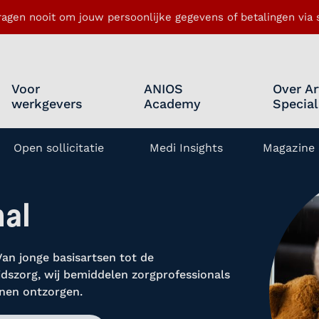
ragen nooit om jouw persoonlijke gegevens of betalingen via s
Voor
ANIOS
Over Ar
werkgevers
Academy
Special
Open sollicitatie
Medi Insights
Magazine 
enu openen
al
Van jonge basisartsen tot de
szorg, wij bemiddelen zorgprofessionals
nnen ontzorgen.