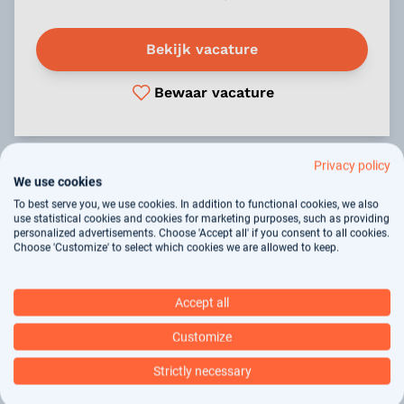
Bekijk vacature
Bewaar vacature
Privacy policy
We use cookies
ASSEN
To best serve you, we use cookies. In addition to functional cookies, we also
use statistical cookies and cookies for marketing purposes, such as providing
Specialist Ouderengeneeskunde /
personalized advertisements. Choose 'Accept all' if you consent to all cookies.
Choose 'Customize' to select which cookies we are allowed to keep.
Medisch Specialist
Accept all
Ben jij op zoek naar een uitdagende rol in
Drenthe met een uitstekende werk-
Customize
privébalans, hoog salaris en volop kansen voor
Strictly necessary
professionele groei? Solliciteer nu en ontdek
meer!...