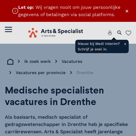
Let op:
Wij vragen nooit om jouw persoonlijke
×
gegevens of betalingen via social platforms.
ten
Menu openen
Home
Zoeken 
Favo
Nieuw bij Medi Interim?
x
Schrijf je snel in.
Ik zoek werk
Vacatures
Home
Vacatures per provincie
Drenthe
Medische specialisten
vacatures in Drenthe
Als basisarts, medisch specialist of
gedragswetenschapper in Drenthe heb je specifieke
carrièrewensen. Arts & Specialist heeft jarenlange