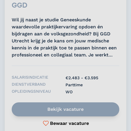
GGD
Wil jij naast je studie Geneeskunde
waardevolle praktijkervaring opdoen én
bijdragen aan de volksgezondheid? Bij GGD
Utrecht krijg je de kans om jouw medische
kennis in de praktijk toe te passen binnen een
professioneel en collegiaal team. Je werkt
flexibel naast je studie en levert een directe
bijdrage aan een belangrijke maatschappelijke
opdracht....
SALARISINDICATIE
€2.483 - €3.595
DIENSTVERBAND
Parttime
OPLEIDINGSNIVEAU
WO
Bekijk vacature
Bewaar vacature