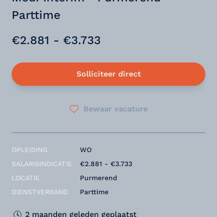
Parttime
€2.881 - €3.733
Solliciteer direct
Bewaar vacature
OPLEIDING
WO
SALARISINDICATIE
€2.881 - €3.733
LOCATIE
Purmerend
DIENSTVERBAND
Parttime
2 maanden geleden geplaatst