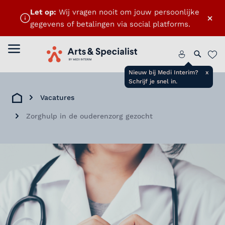
Let op:
Wij vragen nooit om jouw persoonlijke
×
gegevens of betalingen via social platforms.
Menu openen
Home
Zoeken 
Favo
Nieuw bij Medi Interim?
x
Schrijf je snel in.
Vacatures
Home
Zorghulp in de ouderenzorg gezocht