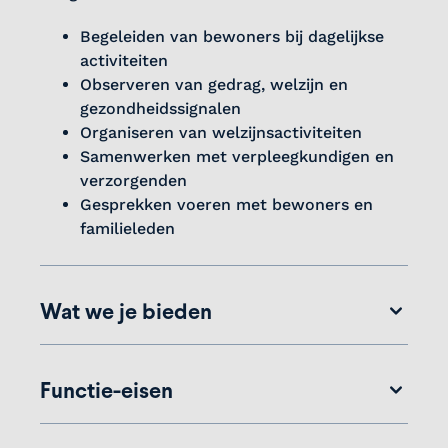
Begeleiden van bewoners bij dagelijkse
activiteiten
Observeren van gedrag, welzijn en
gezondheidssignalen
Organiseren van welzijnsactiviteiten
Samenwerken met verpleegkundigen en
verzorgenden
Gesprekken voeren met bewoners en
familieleden
Wat we je bieden
Wat we je bieden
Functie-eisen
Salaris tussen €2.881 en €3.733 per
maand (afhankelijk van functie en
Functie-eisen
ervaring)