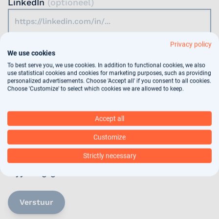
LinkedIn
(optioneel)
Voer de URL van jouw openbare LinkedIn-profiel in. Log gewoon in op
Privacy policy
jouw Linkedin-profiel en zoek naar de URL bovenaan jouw browser.
We use cookies
To best serve you, we use cookies. In addition to functional cookies, we also
Motivatie
(optioneel)
use statistical cookies and cookies for marketing purposes, such as providing
personalized advertisements. Choose 'Accept all' if you consent to all cookies.
Choose 'Customize' to select which cookies we are allowed to keep.
Accept all
Jouw gegevens worden gebruikt voor
Customize
arbeidsbemiddeling, dit vindt deels geautomatiseerd
Strictly necessary
plaats. In ons
privacy statement
kun je nalezen hoe
wij jouw gegevens verwerken.
Verstuur