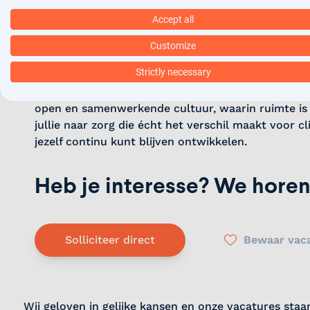
voldoende parkeergelegenheid is de locatie eenvou
Accept all
Het team
Customize
Strictly necessary
Je komt terecht in een multidisciplinair medisch 
specialist, verpleegkundigen, een doktersassisten
open en samenwerkende cultuur, waarin ruimte is v
jullie naar zorg die écht het verschil maakt voor c
jezelf continu kunt blijven ontwikkelen.
Heb je interesse? We horen
Solliciteer direct
Bewaar vac
Wij geloven in gelijke kansen en onze vacatures staa