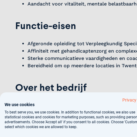
Aandacht voor vitaliteit, mentale belastbaar
Functie-eisen
Afgeronde opleiding tot Verpleegkundig Specia
Affiniteit met gehandicaptenzorg en complex
Sterke communicatieve vaardigheden en coa
Bereidheid om op meerdere locaties in Twent
Over het bedrijf
Privacy
We use cookies
Bij ons in Borne vind je een werkomgeving waar zo
Zorgondersteuning en Behandeling (ZOB) krijg je d
To best serve you, we use cookies. In addition to functional cookies, we also use
statistical cookies and cookies for marketing purposes, such as providing perso
Innovatie en reflectie staan hier centraal, en je we
advertisements. Choose 'Accept all' if you consent to all cookies. Choose 'Custom
Twente. De organisatie biedt een inspirerende pl
select which cookies we are allowed to keep.
aandacht voor zowel cliënten als medewerkers. Da