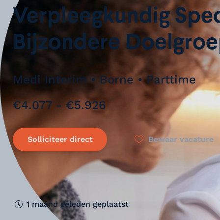
Verpleegkundig Spec
Bijzondere Doelgro
Medi Interim • Borne • Parttime
€4.077 - €5.926
Solliciteer direct
Bewaar vacature
1 maand geleden geplaatst