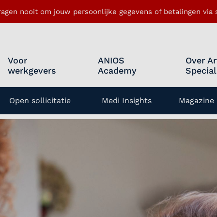
ragen nooit om jouw persoonlijke gegevens of betalingen via s
Voor
ANIOS
Over Ar
werkgevers
Academy
Special
Open sollicitatie
Medi Insights
Magazine 
enu openen
 Doelgroep