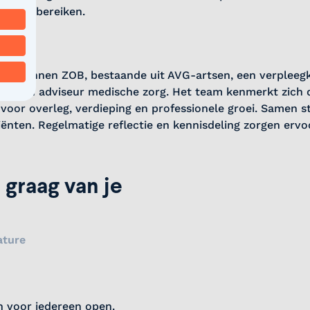
dig te bereiken.
team binnen ZOB, bestaande uit AVG-artsen, een verpleeg
t en een adviseur medische zorg. Het team kenmerkt zich
oor overleg, verdieping en professionele groei. Samen s
liënten. Regelmatige reflectie en kennisdeling zorgen ervo
 graag van je
ature
n voor iedereen open.