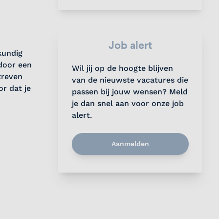
Job alert
kundig
 door een
Wil jij op de hoogte blijven
treven
van de nieuwste vacatures die
or dat je
passen bij jouw wensen? Meld
je dan snel aan voor onze job
alert.
Aanmelden