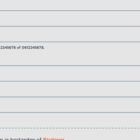
12345678 of 0612345678.
p je bestanden of
Bladeren