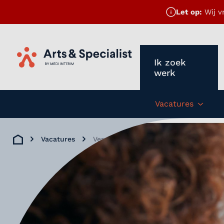
Let op:
Wij v
Ik zoek
Home
werk
Vacatures
Subm
Vacatures
Verpleegkundig Specialist Bijzondere
Home