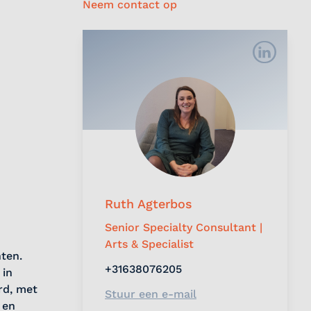
Neem contact op
Ruth Agterbos
Senior Specialty Consultant |
Arts & Specialist
ten.
+31638076205
 in
rd, met
Stuur een e-mail
 en