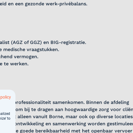
heid en een gezonde werk-privébalans.
list (AGZ of GGZ) en BIG-registratie.
e medische vraagstukken.
chend vermogen.
e te werken.
 policy
rg en professionaliteit samenkomen. Binnen de afdeling
e kans om bij te dragen aan hoogwaardige zorg voor cliën
nalized
rkt niet alleen vanuit Borne, maar ook op diverse locaties
ize' to
ek waar ontwikkeling en samenwerking worden gestimulee
nkzij de goede bereikbaarheid met het openbaar vervoer