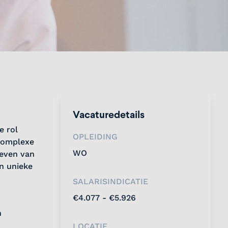
Vacaturedetails
e rol
OPLEIDING
 complexe
WO
leven van
en unieke
SALARISINDICATIE
€4.077 - €5.926
n
LOCATIE