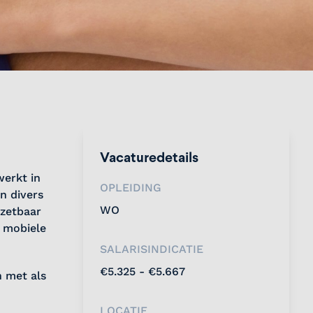
Vacaturedetails
werkt in
OPLEIDING
n divers
WO
nzetbaar
e mobiele
SALARISINDICATIE
€5.325 - €5.667
n met als
LOCATIE