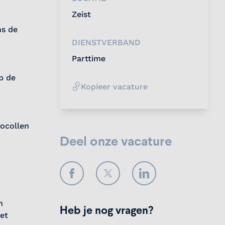
Zeist
ns de
DIENSTVERBAND
Parttime
p de
Kopieer vacature
tocollen
Deel onze vacature
Facebook
Twitter
LinkedIn
n
Heb je nog vragen?
et