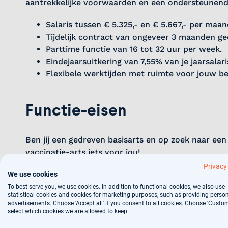
aantrekkelijke voorwaarden en een ondersteunen
Salaris tussen € 5.325,- en € 5.667,- per maa
Tijdelijk contract van ongeveer 3 maanden g
Parttime functie van 16 tot 32 uur per week.
Eindejaarsuitkering van 7,55% van je jaarsalari
Flexibele werktijden met ruimte voor jouw be
Functie-eisen
Ben jij een gedreven basisarts en op zoek naar een 
vaccinatie-arts iets voor jou!
Privacy
Afgeronde opleiding Geneeskunde en geldige B
We use cookies
Beschikbaarheid voor inwerken in de eerste 
To best serve you, we use cookies. In addition to functional cookies, we also use
statistical cookies and cookies for marketing purposes, such as providing perso
Flexibiliteit in werktijden en locaties binnen 
advertisements. Choose 'Accept all' if you consent to all cookies. Choose 'Custom
Ervaring met multidisciplinaire samenwerking
select which cookies we are allowed to keep.
Goede communicatieve vaardigheden en stres