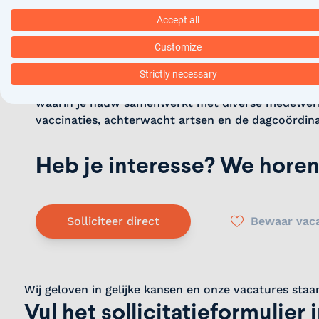
Accept all
Over het bedrijf
Customize
Strictly necessary
Projectteam COVID-19 vaccinatie is verantwoordel
waarin je nauw samenwerkt met diverse medewerk
vaccinaties, achterwacht artsen en de dagcoördina
Heb je interesse? We horen
Solliciteer direct
Bewaar vac
Wij geloven in gelijke kansen en onze vacatures staa
Vul het sollicitatieformulier 