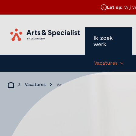
Let op:
Wij v
Ik zoek
Home
werk
Vacatures
Subm
Vacatures
Vaccinatiearts GGD regio Utrecht
Home