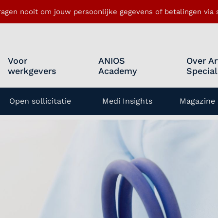
ragen nooit om jouw persoonlijke gegevens of betalingen via s
Voor
ANIOS
Over Ar
werkgevers
Academy
Special
Open sollicitatie
Medi Insights
Magazine 
enu openen