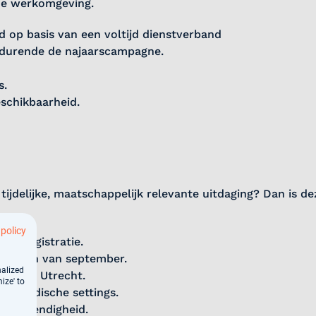
de werkomgeving.
nd op basis van een voltijd dienstverband
edurende de najaarscampagne.
s.
schikbaarheid.
tijdelijke, maatschappelijk relevante uitdaging? Dan is dez
 policy
IG-registratie.
3 weken van september.
nalized
de regio Utrecht.
ize' to
 in medische settings.
sbestendigheid.