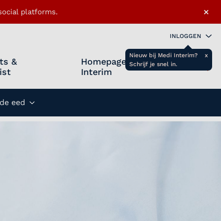
×
ocial platforms.
INLOGGEN
Nieuw bij Medi Interim?
x
ts &
Homepage Medi
Schrijf je snel in.
ist
Interim
Zoeken 
Favo
de eed
Submenu openen