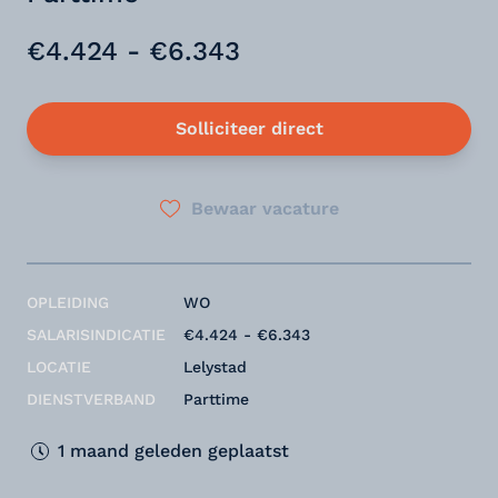
€4.424 - €6.343
Solliciteer direct
Bewaar vacature
OPLEIDING
WO
SALARISINDICATIE
€4.424 - €6.343
LOCATIE
Lelystad
DIENSTVERBAND
Parttime
1 maand geleden geplaatst