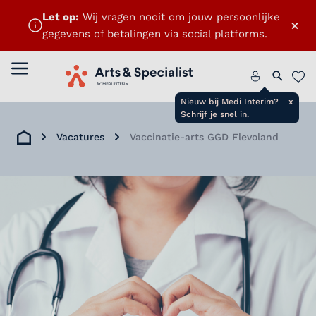
Let op:
Wij vragen nooit om jouw persoonlijke
×
gegevens of betalingen via social platforms.
Menu openen
Home
Zoeken 
Favo
Nieuw bij Medi Interim?
x
Schrijf je snel in.
Vacatures
Vaccinatie-arts GGD Flevoland
Home