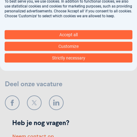
To best serve you, we use cookies. In addition to functional cookies, we also
use statistical cookies and cookies for marketing purposes, such as providing
personalized advertisements. Choose 'Accept all' if you consent to all cookies.
Jouw gegevens worden gebruikt voor
Choose 'Customize' to select which cookies we are allowed to keep.
arbeidsbemiddeling, dit vindt deels geautomatiseerd
plaats. In ons
privacy statement
kun je nalezen hoe
Accept all
wij jouw gegevens verwerken.
Customize
Verstuur
Strictly necessary
Deel onze vacature
Facebook
Twitter
LinkedIn
Heb je nog vragen?
Neem contact op