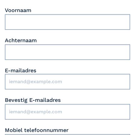
Arbeidsvoorwaarden conform cao VVT,
groei en bieden ruimte voor ontwikkeling,
inclusief reiskostenvergoeding,
Voornaam
zodat jij kunt excelleren in wat je doet.
vakantiegeld (8%) en een
eindejaarsuitkering (8,33%).
Ben jij klaar om deel uit te maken van een
organisatie waar jouw expertise echt verschil
maakt?
Achternaam
E-mailadres
Bevestig E-mailadres
Mobiel telefoonnummer