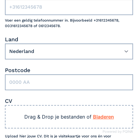
Voer een geldig telefoonnummer in. Bijvoorbeeld +31612345678,
0031612345678 of 0612345678.
Land
Postcode
CV
Drag & Drop je bestanden of
Bladeren
Powered by PQINA
Upload hier jouw CV. Dit is je visitekaartje voor ons én voor